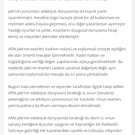
Jale'nin yorumları, edebiyat dünyasında da büyük yankı
uyandırmıştır. Kendine özgü tarzıyla şiirsel bir dil kullanması ve
metinleri adeta hayata geçirmesi, onu diğer yazarlardan ayırmıştır.
Yazdığı oyunlar ve şiirler, insanların duygusal dünyasına hitap
etmiş ve izleyicileri derinden etkilemiştir.
Afife Jale'nin eserleri, kadının rolünü ve toplumsal cinsiyet eşitliğini
ele alan önemli mesajlar içermektedir. Kadın hakları ve
özgürlüğüne verdiği değer, yapıtlarında açıkça görülmektedir. Bu
nedenle, Jale'nin eserleri sadece sanatsal değeriyle değil, aynı
zamanda toplumsal bir mesajla da ön plana çıkmaktadır.
Bugün hala sahnelenen ve seyirciler tarafından ilgiyle takip edilen
Afife Jale'nin edebiyat dünyasına bıraktığı iz, onun benzersiz
yeteneğinin ve etkileyici yorumunun bir kanıtıdır. Onun eserleri,
yeni kuşaklara da ilham vermeye devam etmektedir.
Afife Jale'nin edebiyat dünyasında bıraktığı bu derin iz, onun
sanatçı kimliğine duyulan saygının ve hayranlığın bir ifadesidir.
Sahneye getirdiği her karakterdeki canlılık ve tutkuyla, izleyicileri