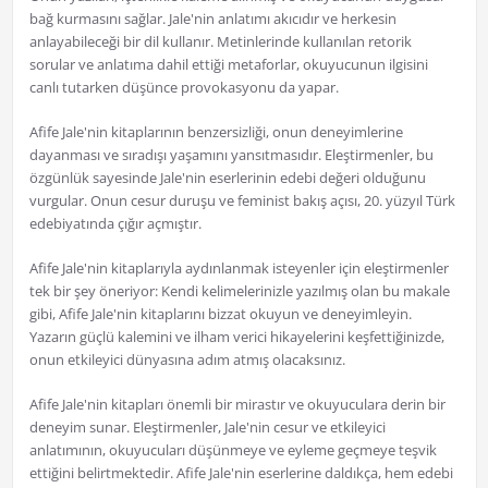
bağ kurmasını sağlar. Jale'nin anlatımı akıcıdır ve herkesin
anlayabileceği bir dil kullanır. Metinlerinde kullanılan retorik
sorular ve anlatıma dahil ettiği metaforlar, okuyucunun ilgisini
canlı tutarken düşünce provokasyonu da yapar.
Afife Jale'nin kitaplarının benzersizliği, onun deneyimlerine
dayanması ve sıradışı yaşamını yansıtmasıdır. Eleştirmenler, bu
özgünlük sayesinde Jale'nin eserlerinin edebi değeri olduğunu
vurgular. Onun cesur duruşu ve feminist bakış açısı, 20. yüzyıl Türk
edebiyatında çığır açmıştır.
Afife Jale'nin kitaplarıyla aydınlanmak isteyenler için eleştirmenler
tek bir şey öneriyor: Kendi kelimelerinizle yazılmış olan bu makale
gibi, Afife Jale'nin kitaplarını bizzat okuyun ve deneyimleyin.
Yazarın güçlü kalemini ve ilham verici hikayelerini keşfettiğinizde,
onun etkileyici dünyasına adım atmış olacaksınız.
Afife Jale'nin kitapları önemli bir mirastır ve okuyuculara derin bir
deneyim sunar. Eleştirmenler, Jale'nin cesur ve etkileyici
anlatımının, okuyucuları düşünmeye ve eyleme geçmeye teşvik
ettiğini belirtmektedir. Afife Jale'nin eserlerine daldıkça, hem edebi