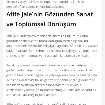
bir zevk yaşayacak hem de toplumsal sorunlara farklı bir
perspektiften bakma imkanı bulacaksınız.
Afife Jale’nin Gözünden Sanat
ve Toplumsal Dönüşüm
Afife Jale, Türk tiyatro tarihindeki önemli bir figürdür. Onun
gözünden sanat ve toplumsal dönüşüm incelendiğinde, bu
konuda derinlemesine bir anlayışa ulaşılabilir. Afife Jale, 20. yüzyılın
başlarında kadınların sahnede yer almasını sağlayan ve toplumsal
cinsiyet rollerini sorgulayan cesur adımlar atan bir aktristtir.
Sanat, toplumun bir aynasıdır. İnsanlar arasındaki iletişimi
güçlendirirken toplumsal dönüşüme de katkıda bulunur. Afife
Jale'nin sanata olan bağlılığı ve yeteneği, onu hem bir sanatçı hem
de bir sosyal aktivist haline getirmiştir. Sahneye çıktığı dönemde,
kadınların tiyatroda aktif rol alması nadirdi. Afife Jale, bu
sınırlamaları yıkmak için mücadele etmiş ve kadınların sanatta da
söz sahibi olabileceğini kanıtlamıştır.
Afife Jale'nin sanatıyla topluma yaptığı katkı, kadın hakları