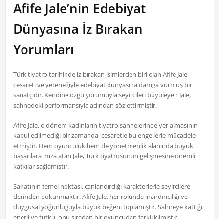
Afife Jale’nin Edebiyat
Dünyasına İz Bırakan
Yorumları
Türk tiyatro tarihinde iz bırakan isimlerden biri olan Afife Jale,
cesareti ve yeteneğiyle edebiyat dünyasına damga vurmuş bir
sanatçıdır. Kendine özgü yorumuyla seyircileri büyüleyen Jale,
sahnedeki performansıyla adından söz ettirmiştir.
Afife Jale, o dönem kadınların tiyatro sahnelerinde yer almasının
kabul edilmediği bir zamanda, cesaretle bu engellerle mücadele
etmiştir. Hem oyunculuk hem de yönetmenlik alanında büyük
başarılara imza atan Jale, Türk tiyatrosunun gelişmesine önemli
katkılar sağlamıştır.
Sanatının temel noktası, canlandırdığı karakterlerle seyircilere
derinden dokunmaktır. Afife Jale, her rolünde inandırıcılığı ve
duygusal yoğunluğuyla büyük beğeni toplamıştır. Sahneye kattığı
enerji ve tutku, onu sıradan bir oyuncudan farklı kılmıştır.