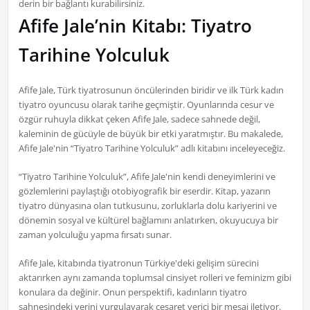
derin bir bağlantı kurabilirsiniz.
Afife Jale’nin Kitabı: Tiyatro
Tarihine Yolculuk
Afife Jale, Türk tiyatrosunun öncülerinden biridir ve ilk Türk kadın
tiyatro oyuncusu olarak tarihe geçmiştir. Oyunlarında cesur ve
özgür ruhuyla dikkat çeken Afife Jale, sadece sahnede değil,
kaleminin de gücüyle de büyük bir etki yaratmıştır. Bu makalede,
Afife Jale'nin “Tiyatro Tarihine Yolculuk” adlı kitabını inceleyeceğiz.
“Tiyatro Tarihine Yolculuk”, Afife Jale'nin kendi deneyimlerini ve
gözlemlerini paylaştığı otobiyografik bir eserdir. Kitap, yazarın
tiyatro dünyasına olan tutkusunu, zorluklarla dolu kariyerini ve
dönemin sosyal ve kültürel bağlamını anlatırken, okuyucuya bir
zaman yolculuğu yapma fırsatı sunar.
Afife Jale, kitabında tiyatronun Türkiye'deki gelişim sürecini
aktarırken aynı zamanda toplumsal cinsiyet rolleri ve feminizm gibi
konulara da değinir. Onun perspektifi, kadınların tiyatro
sahnesindeki yerini vurgulayarak cesaret verici bir mesaj iletiyor.