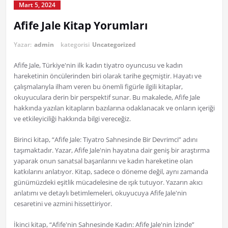
Mart 5, 2024
Afife Jale Kitap Yorumları
Yazar:
admin
kategorisi
Uncategorized
Afife Jale, Türkiye'nin ilk kadın tiyatro oyuncusu ve kadın
hareketinin öncülerinden biri olarak tarihe geçmiştir. Hayatı ve
çalışmalarıyla ilham veren bu önemli figürle ilgili kitaplar,
okuyuculara derin bir perspektif sunar. Bu makalede, Afife Jale
hakkında yazılan kitapların bazılarına odaklanacak ve onların içeriği
ve etkileyiciliği hakkında bilgi vereceğiz.
Birinci kitap, “Afife Jale: Tiyatro Sahnesinde Bir Devrimci” adını
taşımaktadır. Yazar, Afife Jale'nin hayatına dair geniş bir araştırma
yaparak onun sanatsal başarılarını ve kadın hareketine olan
katkılarını anlatıyor. Kitap, sadece o döneme değil, aynı zamanda
günümüzdeki eşitlik mücadelesine de ışık tutuyor. Yazarın akıcı
anlatımı ve detaylı betimlemeleri, okuyucuya Afife Jale'nin
cesaretini ve azmini hissettiriyor.
İkinci kitap, “Afife'nin Sahnesinde Kadın: Afife Jale'nin İzinde”