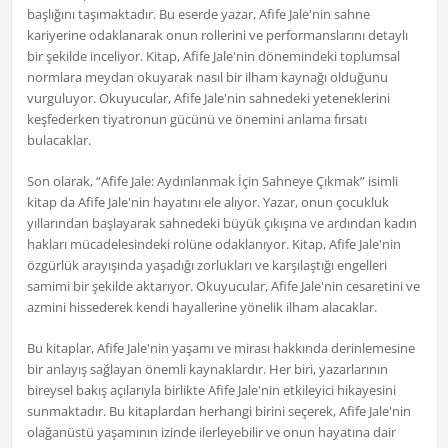
başlığını taşımaktadır. Bu eserde yazar, Afife Jale'nin sahne
kariyerine odaklanarak onun rollerini ve performanslarını detaylı
bir şekilde inceliyor. Kitap, Afife Jale'nin dönemindeki toplumsal
normlara meydan okuyarak nasıl bir ilham kaynağı olduğunu
vurguluyor. Okuyucular, Afife Jale'nin sahnedeki yeteneklerini
keşfederken tiyatronun gücünü ve önemini anlama fırsatı
bulacaklar.
Son olarak, “Afife Jale: Aydınlanmak İçin Sahneye Çıkmak” isimli
kitap da Afife Jale'nin hayatını ele alıyor. Yazar, onun çocukluk
yıllarından başlayarak sahnedeki büyük çıkışına ve ardından kadın
hakları mücadelesindeki rolüne odaklanıyor. Kitap, Afife Jale'nin
özgürlük arayışında yaşadığı zorlukları ve karşılaştığı engelleri
samimi bir şekilde aktarıyor. Okuyucular, Afife Jale'nin cesaretini ve
azmini hissederek kendi hayallerine yönelik ilham alacaklar.
Bu kitaplar, Afife Jale'nin yaşamı ve mirası hakkında derinlemesine
bir anlayış sağlayan önemli kaynaklardır. Her biri, yazarlarının
bireysel bakış açılarıyla birlikte Afife Jale'nin etkileyici hikayesini
sunmaktadır. Bu kitaplardan herhangi birini seçerek, Afife Jale'nin
olağanüstü yaşamının izinde ilerleyebilir ve onun hayatına dair