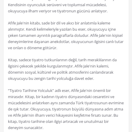
Kendisinin oyunculuk serüveni ve toplumsal mücadelesi,
okuyucuya ilham veriyor ve tiyatronun gücünü anlatıyor.
Afife Jale'nin kitabı, sade bir dil ve akıcı bir anlatımla kaleme
alınmıştır. Kendi kelimeleriyle yazılan bu eser, okuyucuyu içine
çeken tamamen ayrıntılı paragraflarla doludur. Afife Jale'nin kişisel
deneyimlerine dayanan anekdotlar, okuyucunun ilgisini canlı tutar
ve onları o döneme götürür.
Kitap, sadece tiyatro tutkunlarının değil, tarih meraklılarının da
ilgisini çekecek şekilde kurgulanmıştır. Afife Jale'nin kalemi,
dönemin sosyal, kültürel ve politik atmosferini canlandırarak
okuyucuyu bu zengin tarihi yolculuğa davet eder.
“Tiyatro Tarihine Yolculuk” adlı eser, Afife Jale'nin önemli bir
mirasıdır. Kitap, bir kadının tiyatro dünyasındaki cesaretini ve
mücadelesini anlatırken aynı zamanda Türk tiyatrosunun evrimine
de ışık tutar. Okuyucuya, tiyatronun büyülü dünyasına adım atma
ve Afife Jale'nin ilham verici hikayesini keşfetme fırsatı sunar. Bu
kitap, tiyatro tarihine olan ilgiyi artıracak ve unutulmaz bir
deneyim sunacaktır.