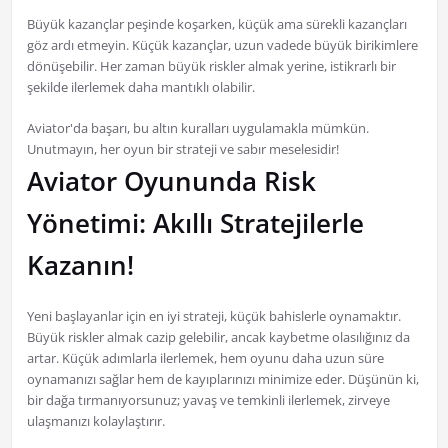
Büyük kazançlar peşinde koşarken, küçük ama sürekli kazançları
göz ardı etmeyin. Küçük kazançlar, uzun vadede büyük birikimlere
dönüşebilir. Her zaman büyük riskler almak yerine, istikrarlı bir
şekilde ilerlemek daha mantıklı olabilir.
Aviator'da başarı, bu altın kuralları uygulamakla mümkün.
Unutmayın, her oyun bir strateji ve sabır meselesidir!
Aviator Oyununda Risk
Yönetimi: Akıllı Stratejilerle
Kazanın!
Yeni başlayanlar için en iyi strateji, küçük bahislerle oynamaktır.
Büyük riskler almak cazip gelebilir, ancak kaybetme olasılığınız da
artar. Küçük adımlarla ilerlemek, hem oyunu daha uzun süre
oynamanızı sağlar hem de kayıplarınızı minimize eder. Düşünün ki,
bir dağa tırmanıyorsunuz; yavaş ve temkinli ilerlemek, zirveye
ulaşmanızı kolaylaştırır.