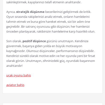
sakinleştirmek, kayıplarınızı telafi etmenin anahtarıdır.
Ayrıca,
stratejik düşünme
becerilerinizi geliştirmek de kritik.
Oyun sırasında rakiplerinizi analiz etmek, onların hamlelerini
tahmin etmek ve buna göre hareket etmek, sizi bir adım öne
geçirebilir. Bir satranç oyuncusu gibi düşünün; her hamlenizi
önceden planlayarak, rakibinizin hamlelerine karşı hazırlıklı olun.
Son olarak,
pozitif düşünce
gücünü unutmayın. Kendinize
güvenmek, başarıya giden yolda en büyük motivasyon
kaynağınızdır. Olumsuz düşünceler, performansınızı düşürebilir.
Kendinizi sürekli olarak motive edin ve her oyunda yeni bir fırsat
olarak görün. Unutmayın, zihninizdeki güç, oyundaki başarınızın
anahtarıdır!
uçak oyunu bahis
aviator bahis