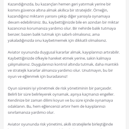
Kazandığınızda, bu kazançları hemen geri yatırmak yerine bir
kısmını güvence altına almak akıllıca bir stratejidir. Örneğin,
kazandığınız miktarın yarısını çekip diğer yarısıyla oynamaya
devam edebilirsiniz. Bu, kaybettiğinizde bile en azından bir miktar
kazancınızı korumanıza yardımcı olur. Bir nehirde balık tutmaya
benzer; bazen balık tutmak için sabırlı olmalısınız, ama
yakaladığınızda onu kaybetmemek için dikkatli olmalısınız.
Aviator oyununda duygusal kararlar almak, kayıplarınızı artırabilir.
Kaybettiğinizde öfkeyle hareket etmek yerine, sakin kalmaya
çalışmalısınız. Duygularınızı kontrol altında tutmak, daha mantıklı
ve stratejik kararlar almanıza yardımcı olur. Unutmayın, bu bir
oyun ve eğlenmek için buradasınız!
Oyun süresini iyi yönetmek de risk yönetiminin bir parçasıdır.
Belirli bir süre belirleyerek oynamak, aşırıya kaçmanızı engeller.
Kendinize bir zaman dilimi koyun ve bu süre içinde oynamaya
odaklanın. Bu, hem eğlencenizi artırır hem de kayıplarınızı
sınırlamanıza yardımcı olur.
Aviator oyununda risk yönetimi, akıllı stratejilerle birleştiğinde