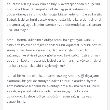
Aquatest 100 Mg Ampul’ün en büyük avantajlarından biri, içerdiği
güçlü maddeler. Bu ampul, özellikle bağışıklık sisteminizi
güçlendirmeye yardımcı olan doğal bileşenlerle formüle edilmiştir.
Bağışıklık sistemimizi desteklemek, hastalıklara karşı daha dirençli
olmamızı sağlayabilir. Kim istemez ki, bu dönemde hastalıklardan
uzak durmayı?
Ampul formu, kullanımı oldukça pratik hale getiriyor. Günlük
rutininize kolayca entegre edebileceğiniz Aquatest, hızlı bir çözüm
sunuyor. Sıvı formu sayesinde, damar yoluyla hızlı emilim
sağlanıyor ve etkisini çabuk gösteriyor. Beyin gücünüzü artırmak
ve günün koşturmacasında kişisel performansınızı yükseltmek için
harika bir seçenek olabilir. Öyle değil mi?
Bursalı bir marka olarak, Aquatest 100 Mg Ampul sağlıklı yaşamı
ekonomik bir şekilde sunuyor. Kaliteli bir ürün ararken, fiyatın
göze batmaması önemli bir avantajdır. Yüksek maliyetli ürünlere
kıyasla, Aquatest cebinizi zorlamadan sağlığınıza katkıda
bulunuyor. Böylece, bütçenizi düşünmeden sağlığınıza yatırım
yapabilirsiniz.