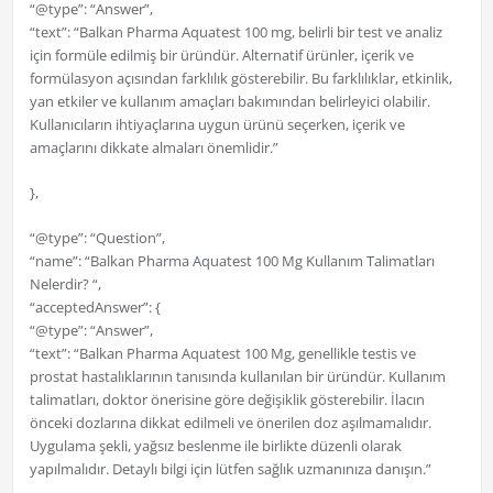
“@type”: “Answer”,
“text”: “Balkan Pharma Aquatest 100 mg, belirli bir test ve analiz
için formüle edilmiş bir üründür. Alternatif ürünler, içerik ve
formülasyon açısından farklılık gösterebilir. Bu farklılıklar, etkinlik,
yan etkiler ve kullanım amaçları bakımından belirleyici olabilir.
Kullanıcıların ihtiyaçlarına uygun ürünü seçerken, içerik ve
amaçlarını dikkate almaları önemlidir.”
},
“@type”: “Question”,
“name”: “Balkan Pharma Aquatest 100 Mg Kullanım Talimatları
Nelerdir? “,
“acceptedAnswer”: {
“@type”: “Answer”,
“text”: “Balkan Pharma Aquatest 100 Mg, genellikle testis ve
prostat hastalıklarının tanısında kullanılan bir üründür. Kullanım
talimatları, doktor önerisine göre değişiklik gösterebilir. İlacın
önceki dozlarına dikkat edilmeli ve önerilen doz aşılmamalıdır.
Uygulama şekli, yağsız beslenme ile birlikte düzenli olarak
yapılmalıdır. Detaylı bilgi için lütfen sağlık uzmanınıza danışın.”