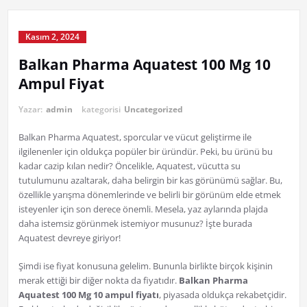
Kasım 2, 2024
Balkan Pharma Aquatest 100 Mg 10
Ampul Fiyat
Yazar:
admin
kategorisi
Uncategorized
Balkan Pharma Aquatest, sporcular ve vücut geliştirme ile
ilgilenenler için oldukça popüler bir üründür. Peki, bu ürünü bu
kadar cazip kılan nedir? Öncelikle, Aquatest, vücutta su
tutulumunu azaltarak, daha belirgin bir kas görünümü sağlar. Bu,
özellikle yarışma dönemlerinde ve belirli bir görünüm elde etmek
isteyenler için son derece önemli. Mesela, yaz aylarında plajda
daha istemsiz görünmek istemiyor musunuz? İşte burada
Aquatest devreye giriyor!
Şimdi ise fiyat konusuna gelelim. Bununla birlikte birçok kişinin
merak ettiği bir diğer nokta da fiyatıdır.
Balkan Pharma
Aquatest 100 Mg 10 ampul fiyatı
, piyasada oldukça rekabetçidir.