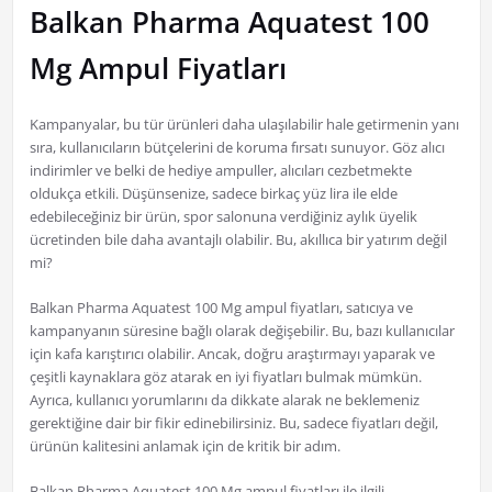
Balkan Pharma Aquatest 100
Mg Ampul Fiyatları
Kampanyalar, bu tür ürünleri daha ulaşılabilir hale getirmenin yanı
sıra, kullanıcıların bütçelerini de koruma fırsatı sunuyor. Göz alıcı
indirimler ve belki de hediye ampuller, alıcıları cezbetmekte
oldukça etkili. Düşünsenize, sadece birkaç yüz lira ile elde
edebileceğiniz bir ürün, spor salonuna verdiğiniz aylık üyelik
ücretinden bile daha avantajlı olabilir. Bu, akıllıca bir yatırım değil
mi?
Balkan Pharma Aquatest 100 Mg ampul fiyatları, satıcıya ve
kampanyanın süresine bağlı olarak değişebilir. Bu, bazı kullanıcılar
için kafa karıştırıcı olabilir. Ancak, doğru araştırmayı yaparak ve
çeşitli kaynaklara göz atarak en iyi fiyatları bulmak mümkün.
Ayrıca, kullanıcı yorumlarını da dikkate alarak ne beklemeniz
gerektiğine dair bir fikir edinebilirsiniz. Bu, sadece fiyatları değil,
ürünün kalitesini anlamak için de kritik bir adım.
Balkan Pharma Aquatest 100 Mg ampul fiyatları ile ilgili