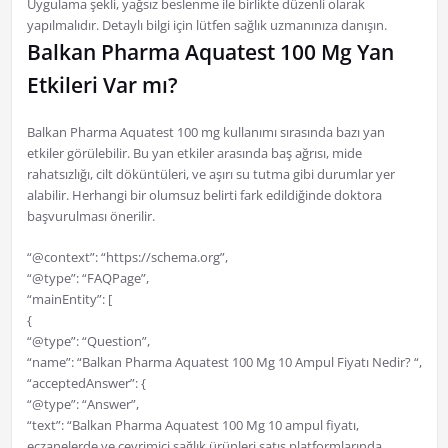
Uygulama şekli, yağsız beslenme ile birlikte düzenli olarak
yapılmalıdır. Detaylı bilgi için lütfen sağlık uzmanınıza danışın.
Balkan Pharma Aquatest 100 Mg Yan
Etkileri Var mı?
Balkan Pharma Aquatest 100 mg kullanımı sırasında bazı yan
etkiler görülebilir. Bu yan etkiler arasında baş ağrısı, mide
rahatsızlığı, cilt döküntüleri, ve aşırı su tutma gibi durumlar yer
alabilir. Herhangi bir olumsuz belirti fark edildiğinde doktora
başvurulması önerilir.
“@context”: “https://schema.org”,
“@type”: “FAQPage”,
“mainEntity”: [
{
“@type”: “Question”,
“name”: “Balkan Pharma Aquatest 100 Mg 10 Ampul Fiyatı Nedir? “,
“acceptedAnswer”: {
“@type”: “Answer”,
“text”: “Balkan Pharma Aquatest 100 Mg 10 ampul fiyatı,
eczanelerde ve çevrimiçi sağlık ürünleri satış platformlarında