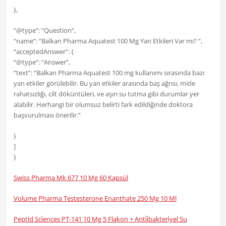
},
“@type”: “Question”,
“name”: “Balkan Pharma Aquatest 100 Mg Yan Etkileri Var mı? “,
“acceptedAnswer”: {
“@type”: “Answer”,
“text”: “Balkan Pharma Aquatest 100 mg kullanımı sırasında bazı
yan etkiler görülebilir. Bu yan etkiler arasında baş ağrısı, mide
rahatsızlığı, cilt döküntüleri, ve aşırı su tutma gibi durumlar yer
alabilir. Herhangi bir olumsuz belirti fark edildiğinde doktora
başvurulması önerilir.”
}
]
}
Swiss Pharma Mk 677 10 Mg 60 Kapsül
Volume Pharma Testesterone Enanthate 250 Mg 10 Ml
Peptid Sci̇ences PT-141 10 Mg 5 Flakon + Anti̇i̇bakteri̇yel Su