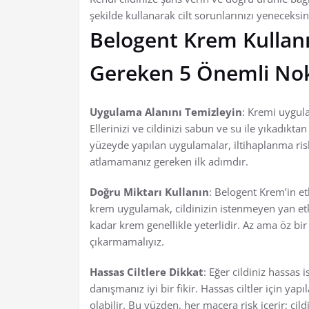
şekilde kullanarak cilt sorunlarınızı yeneceksin
Belogent Krem Kullanı
Gereken 5 Önemli No
Uygulama Alanını Temizleyin
: Kremi uygul
Ellerinizi ve cildinizi sabun ve su ile yıkadıkta
yüzeyde yapılan uygulamalar, iltihaplanma riskin
atlamamanız gereken ilk adımdır.
Doğru Miktarı Kullanın
: Belogent Krem’in et
krem uygulamak, cildinizin istenmeyen yan etki
kadar krem genellikle yeterlidir. Az ama öz b
çıkarmamalıyız.
Hassas Ciltlere Dikkat
: Eğer cildiniz hassas
danışmanız iyi bir fikir. Hassas ciltler için ya
olabilir. Bu yüzden, her macera risk içerir; cil