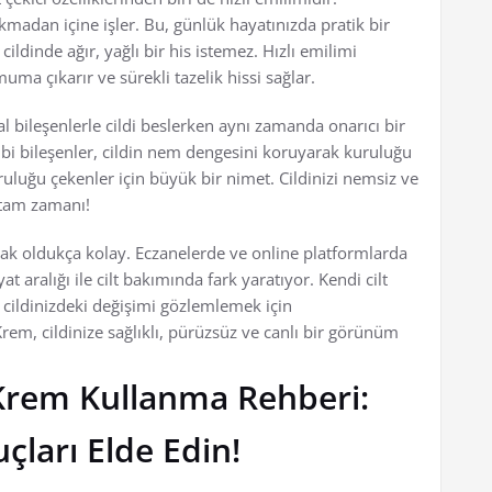
kmadan içine işler. Bu, günlük hayatınızda pratik bir
ildinde ağır, yağlı bir his istemez. Hızlı emilimi
uma çıkarır ve sürekli tazelik hissi sağlar.
l bileşenlerle cildi beslerken aynı zamanda onarıcı bir
 gibi bileşenler, cildin nem dengesini koruyarak kuruluğu
kuruluğu çekenler için büyük bir nimet. Cildinizi nemsiz ve
 tam zamanı!
k oldukça kolay. Eczanelerde ve online platformlarda
at aralığı ile cilt bakımında fark yaratıyor. Kendi cilt
 cildinizdeki değişimi gözlemlemek için
em, cildinize sağlıklı, pürüzsüz ve canlı bir görünüm
Krem Kullanma Rehberi:
uçları Elde Edin!