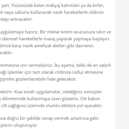
şart. Yüzünüzde kalan makyaj kalıntıları ya da kirler,
eli veya sabunu kullanarak nazik hareketlerle cildinizi
dayı artıracaktır.
 uygulamaya hazırız. Bir miktar kremi avucunuza sıkın ve
re dairesel hareketlerle masaj yaparak yaymaya başlayın.
nize karşı nazik ameliyat aletleri gibi davranın.
caktır.
emmesine izin vermelisiniz. Bu aşama, belki de en sabırlı
ği işlemler için tam olarak cildinize nüfuz etmesine
eğişimler gözlemlenebilir hale gelecektir.
ktirir. Kısa süreli uygulamalar, istediğiniz sonuçları
n dilimlerinde kullanmaya özen gösterin. Cilt bakım
 cilt sağlığınız üzerinde olumlu etkilere yol açacaktır.
rına doğru bir şekilde cevap vermek anlamına gelir.
şlarını oluşturuyor.