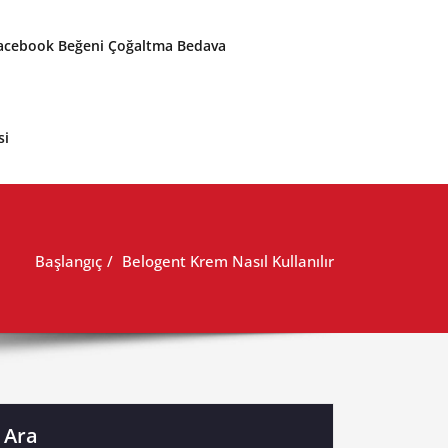
acebook Beğeni Çoğaltma Bedava
si
Başlangıç
Belogent Krem Nasıl Kullanılır
Ara