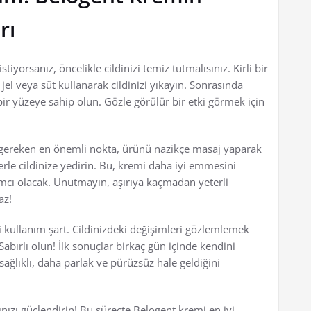
rı
yorsanız, öncelikle cildinizi temiz tutmalısınız. Kirli bir
 jel veya süt kullanarak cildinizi yıkayın. Sonrasında
 bir yüzeye sahip olun. Gözle görülür bir etki görmek için
z gereken en önemli nokta, ürünü nazikçe masaj yaparak
erle cildinize yedirin. Bu, kremi daha iyi emmesini
mcı olacak. Unutmayın, aşırıya kaçmadan yeterli
az!
kullanım şart. Cildinizdeki değişimleri gözlemlemek
abırlı olun! İlk sonuçlar birkaç gün içinde kendini
 sağlıklı, daha parlak ve pürüzsüz hale geldiğini
nızı güçlendirin! Bu süreçte Belogent kremi en iyi