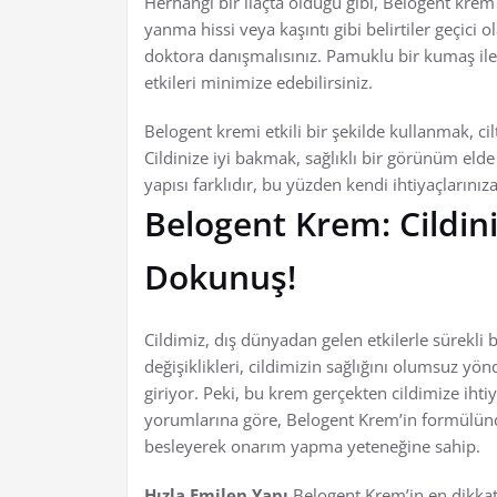
Herhangi bir ilaçta olduğu gibi, Belogent krem 
yanma hissi veya kaşıntı gibi belirtiler geçici o
doktora danışmalısınız. Pamuklu bir kumaş ile 
etkileri minimize edebilirsiniz.
Belogent kremi etkili bir şekilde kullanmak, cil
Cildinize iyi bakmak, sağlıklı bir görünüm elde
yapısı farklıdır, bu yüzden kendi ihtiyaçlarınıza 
Belogent Krem: Cildini
Dokunuş!
Cildimiz, dış dünyadan gelen etkilerle sürekli bi
değişiklikleri, cildimizin sağlığını olumsuz yön
giriyor. Peki, bu krem gerçekten cildimize iht
yorumlarına göre, Belogent Krem’in formülünd
besleyerek onarım yapma yeteneğine sahip.
Hızla Emilen Yapı
Belogent Krem’in en dikkat ç