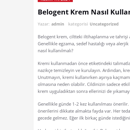
Belogent Krem Nasıl Kullan
Yazar:
admin
kategorisi
Uncategorized
Belogent krem, ciltteki iltihaplanma ve tahrişi a
Genellikle egzama, sedef hastalığı veya alerjik r
nasıl kullanılmalı?
Kremi kullanmadan önce etiketindeki talimatlar
nazikçe temizleyin ve kurulayın. Ardından, kre
Unutmayın, kremi kullanırken aşırıya kaçmamak
olmasına neden olabilir. Cildinizin sadece etki
krem uyguladıktan sonra ellerinizi de yıkama
Genellikle günde 1-2 kez kullanılması önerilir
önerilerini dikkate almakta fayda var. Her teda
gecede gelmez. Eğer ilk birkaç günde istediği