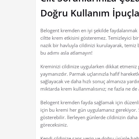
Doğru Kullanım İpuçla
Belogent kremden en iyi şekilde faydalanmak isti
ciltte krem etkisini gösteremez. Temizleyici bir
nazik bir havluyla cildinizi kurulayarak, temiz
bu adımı asla atlamayın!
Kreminizi cildinize uygularken dikkat etmeni
yaymanızdır. Parmak uçlarınızla hafif hareketl
sağlayacak ve daha hızlı sonuç almanıza yardı
miktarda krem kullanmalısınız; ne fazla ne de 
Belogent kremden fayda sağlamak için düzenli 
için bu kremi her gün uygulamanız gerekiyor. S
gösterebilir. İlerleyen günlerde cildinizin daha
göreceksiniz.
Kendi cildinize şans verin ve doğru ürünle bağı