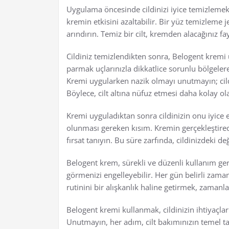
Uygulama öncesinde cildinizi iyice temizlemek 
kremin etkisini azaltabilir. Bir yüz temizleme j
arındırın. Temiz bir cilt, kremden alacağınız fay
Cildiniz temizlendikten sonra, Belogent kremi
parmak uçlarınızla dikkatlice sorunlu bölgele
Kremi uygularken nazik olmayı unutmayın; cildi
Böylece, cilt altına nüfuz etmesi daha kolay ola
Kremi uyguladıktan sonra cildinizin onu iyice 
olunması gereken kısım. Kremin gerçekleştirece
fırsat tanıyın. Bu süre zarfında, cildinizdeki d
Belogent krem, sürekli ve düzenli kullanım gere
görmenizi engelleyebilir. Her gün belirli zama
rutinini bir alışkanlık haline getirmek, zamanla
Belogent kremi kullanmak, cildinizin ihtiyaçla
Unutmayın, her adım, cilt bakımınızın temel ta