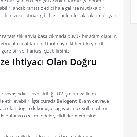
de bazı yan etkilere yol açabilir. Kırmızıya dönme,
labilir, ancak rahatsız edici hale gelirse mutlaka bir
cildinizi kurutmak gibi basit önlemler alarak bu tür yan
t rahatsızlıklarıyla başa çıkmada büyük bir adım olabilir.
 etmenin anahtarıdır. Unutmayın ki her bireyin cilt
göre bir yol haritası çizebilirsiniz.
ze Ihtiyacı Olan Doğru
r savaştadır. Hava kirliliği, UV ışınları ve iklim
de etkileyebilir. İşte burada
Belogent Krem
devreye
iyacı olan doğru dokunuşu sağlıyor mu? Kullanıcıların
e bulunan özel maddeler, cildi derinlemesine
ekici özelliklerinden biri de hızlı emilimidir.