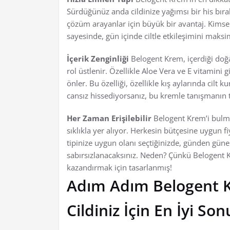
Sürdüğünüz anda cildinize yağımsı bir his bıra
çözüm arayanlar için büyük bir avantaj. Kimse c
sayesinde, gün içinde ciltle etkileşimini maksim
İçerik Zenginliği
Belogent Krem, içerdiği doğa
rol üstlenir. Özellikle Aloe Vera ve E vitamini
önler. Bu özelliği, özellikle kış aylarında cilt 
cansız hissediyorsanız, bu kremle tanışmanın
Her Zaman Erişilebilir
Belogent Krem’i bulma
sıklıkla yer alıyor. Herkesin bütçesine uygun fiy
tipinize uygun olanı seçtiğinizde, günden güne
sabırsızlanacaksınız. Neden? Çünkü Belogent Kr
kazandırmak için tasarlanmış!
Adım Adım Belogent 
Cildiniz İçin En İyi Son