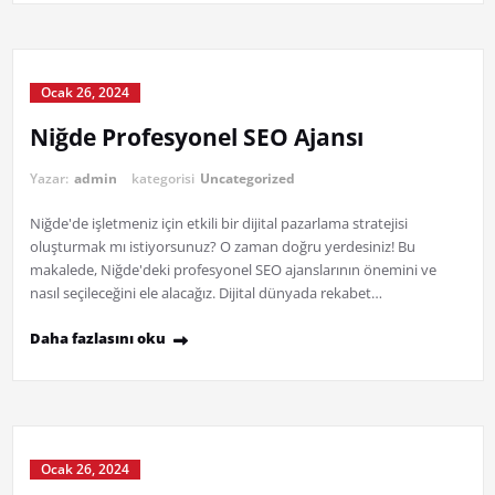
Ocak 26, 2024
Niğde Profesyonel SEO Ajansı
Yazar:
admin
kategorisi
Uncategorized
Niğde'de işletmeniz için etkili bir dijital pazarlama stratejisi
oluşturmak mı istiyorsunuz? O zaman doğru yerdesiniz! Bu
makalede, Niğde'deki profesyonel SEO ajanslarının önemini ve
nasıl seçileceğini ele alacağız. Dijital dünyada rekabet…
Daha fazlasını oku
Ocak 26, 2024