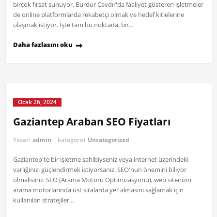
birçok fırsat sunuyor. Burdur Çavdır'da faaliyet gösteren işletmeler
de online platformlarda rekabetçi olmak ve hedef kitlelerine
ulaşmak istiyor. İşte tam bu noktada, bir…
Daha fazlasını oku
Ocak 26, 2024
Gaziantep Araban SEO Fiyatları
Yazar:
admin
kategorisi
Uncategorized
Gaziantep'te bir işletme sahibiyseniz veya internet üzerindeki
varlığınızı güçlendirmek istiyorsanız, SEO'nun önemini biliyor
olmalısınız. SEO (Arama Motoru Optimizasyonu), web sitenizin
arama motorlarında üst sıralarda yer almasını sağlamak için
kullanılan stratejiler…