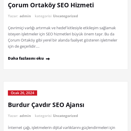
Çorum Ortaköy SEO Hizmeti
Yazar:
admin
kategorisi
Uncategorized
Çevrimiçi varlığı artırmak ve hedef kitlesiyle etkileşim sağlamak
isteyen işletmeler için SEO hizmetleri büyük önem taşır. Bu da
Çorum Ortaköy gibi yerel bir alanda faaliyet gösteren işletmeler
için de geçerlidir.…
Daha fazlasını oku
Ocak 26, 2024
Burdur Çavdır SEO Ajansı
Yazar:
admin
kategorisi
Uncategorized
İnternet çağı, işletmelerin dijital varlıklarını güçlendirmeleri için