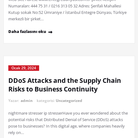
Numaraları: 444 75 31 / 0216 313 05 32 Adres: Şerifali Mahallesi
Kutup sokak No:52 Ümraniye / İstanbul Entegre Dünyası, Türkiye
merkezli bir şirket…
Daha fazlasını oku
Ocak 29, 2024
DDoS Attacks and the Supply Chain
Risks to Business Continuity
Yazar:
admin
kategorisi
Uncategorized
nightmare stresser ip stresserHave you ever wondered about the
potential risks that Distributed Denial of Service (DDoS) attacks
pose to businesses? In this digital age, where companies heavily
rely on…