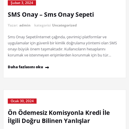
Şubat 3, 2024
SMS Onay – Sms Onay Sepeti
Yazar:
admin
kategorisi
Uncategorized
Sms Onay Sepetiİnternet çağında, çevrimiçi platformlar ve
uygulamalar için güvenli bir kimlik doğrulama yöntemi olan SMS
onayı büyük önem taşımaktadır. Kullanıcıların hesaplarını
korumak ve istenmeyen erişimlerden korunmak için bu tür…
Daha fazlasını oku
Ocak 30, 2024
Ön Ödemesiz Komisyonla Kredi İle
İlgili Doğru Bilinen Yanlışlar