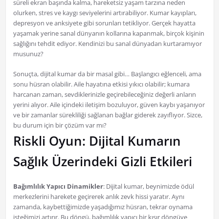
süreli ekran başında kalma, hareketsiz yaşam tarzına neden
olurken, stres ve kaygı seviyelerini artırabiliyor. Kumar kayıpları,
depresyon ve anksiyete gibi sorunları tetikliyor. Gerçek hayatta
yaşamak yerine sanal dünyanın kollarına kapanmak, birçok kişinin
sağlığını tehdit ediyor. Kendinizi bu sanal dünyadan kurtaramıyor
musunuz?
Sonuçta, dijital kumar da bir masal gibi… Başlangıcı eğlenceli, ama
sonu hüsran olabilir. Aile hayatına etkisi yıkıcı olabilir; kumara
harcanan zaman, sevdiklerinizle geçirebileceğiniz değerli anların
yerini alıyor. Aile içindeki iletişim bozuluyor, güven kaybı yaşanıyor
ve bir zamanlar sürekliliği sağlanan bağlar giderek zayıflıyor. Sizce,
bu durum için bir çözüm var mı?
Riskli Oyun: Dijital Kumarın
Sağlık Üzerindeki Gizli Etkileri
Bağımlılık Yapıcı Dinamikler
: Dijital kumar, beynimizde ödül
merkezlerini harekete geçirerek anlık zevk hissi yaratır. Aynı
zamanda, kaybettiğimizde yaşadığımız hüsran, tekrar oynama
isteğimizi artırır. Bu döngü, bağımlılık yapıcı bir kısır döngüye