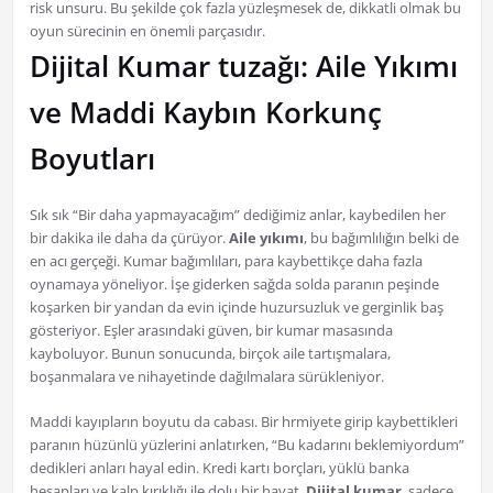
risk unsuru. Bu şekilde çok fazla yüzleşmesek de, dikkatli olmak bu
oyun sürecinin en önemli parçasıdır.
Dijital Kumar tuzağı: Aile Yıkımı
ve Maddi Kaybın Korkunç
Boyutları
Sık sık “Bir daha yapmayacağım” dediğimiz anlar, kaybedilen her
bir dakika ile daha da çürüyor.
Aile yıkımı
, bu bağımlılığın belki de
en acı gerçeği. Kumar bağımlıları, para kaybettikçe daha fazla
oynamaya yöneliyor. İşe giderken sağda solda paranın peşinde
koşarken bir yandan da evin içinde huzursuzluk ve gerginlik baş
gösteriyor. Eşler arasındaki güven, bir kumar masasında
kayboluyor. Bunun sonucunda, birçok aile tartışmalara,
boşanmalara ve nihayetinde dağılmalara sürükleniyor.
Maddi kayıpların boyutu da cabası. Bir hrmiyete girip kaybettikleri
paranın hüzünlü yüzlerini anlatırken, “Bu kadarını beklemiyordum”
dedikleri anları hayal edin. Kredi kartı borçları, yüklü banka
hesapları ve kalp kırıklığı ile dolu bir hayat.
Dijital kumar
, sadece