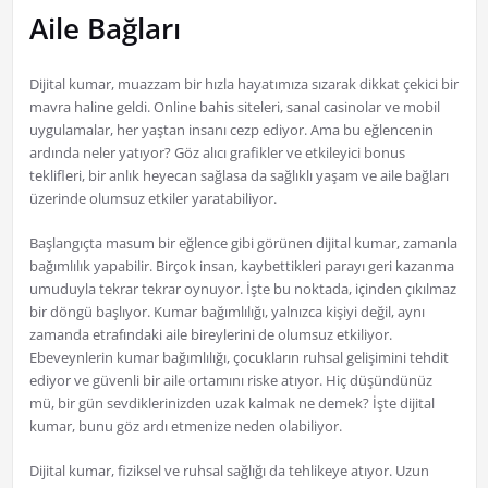
Aile Bağları
Dijital kumar, muazzam bir hızla hayatımıza sızarak dikkat çekici bir
mavra haline geldi. Online bahis siteleri, sanal casinolar ve mobil
uygulamalar, her yaştan insanı cezp ediyor. Ama bu eğlencenin
ardında neler yatıyor? Göz alıcı grafikler ve etkileyici bonus
teklifleri, bir anlık heyecan sağlasa da sağlıklı yaşam ve aile bağları
üzerinde olumsuz etkiler yaratabiliyor.
Başlangıçta masum bir eğlence gibi görünen dijital kumar, zamanla
bağımlılık yapabilir. Birçok insan, kaybettikleri parayı geri kazanma
umuduyla tekrar tekrar oynuyor. İşte bu noktada, içinden çıkılmaz
bir döngü başlıyor. Kumar bağımlılığı, yalnızca kişiyi değil, aynı
zamanda etrafındaki aile bireylerini de olumsuz etkiliyor.
Ebeveynlerin kumar bağımlılığı, çocukların ruhsal gelişimini tehdit
ediyor ve güvenli bir aile ortamını riske atıyor. Hiç düşündünüz
mü, bir gün sevdiklerinizden uzak kalmak ne demek? İşte dijital
kumar, bunu göz ardı etmenize neden olabiliyor.
Dijital kumar, fiziksel ve ruhsal sağlığı da tehlikeye atıyor. Uzun