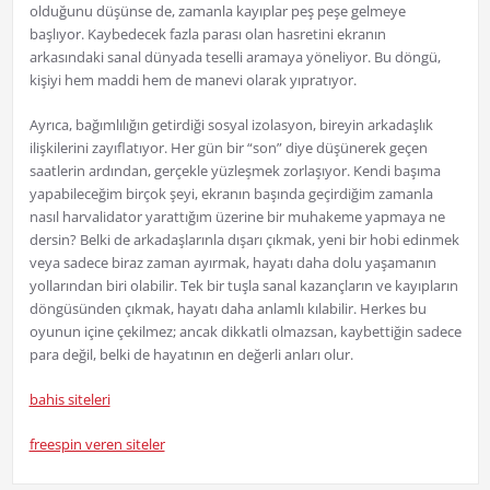
olduğunu düşünse de, zamanla kayıplar peş peşe gelmeye
başlıyor. Kaybedecek fazla parası olan hasretini ekranın
arkasındaki sanal dünyada teselli aramaya yöneliyor. Bu döngü,
kişiyi hem maddi hem de manevi olarak yıpratıyor.
Ayrıca, bağımlılığın getirdiği sosyal izolasyon, bireyin arkadaşlık
ilişkilerini zayıflatıyor. Her gün bir “son” diye düşünerek geçen
saatlerin ardından, gerçekle yüzleşmek zorlaşıyor. Kendi başıma
yapabileceğim birçok şeyi, ekranın başında geçirdiğim zamanla
nasıl harvalidator yarattığım üzerine bir muhakeme yapmaya ne
dersin? Belki de arkadaşlarınla dışarı çıkmak, yeni bir hobi edinmek
veya sadece biraz zaman ayırmak, hayatı daha dolu yaşamanın
yollarından biri olabilir. Tek bir tuşla sanal kazançların ve kayıpların
döngüsünden çıkmak, hayatı daha anlamlı kılabilir. Herkes bu
oyunun içine çekilmez; ancak dikkatli olmazsan, kaybettiğin sadece
para değil, belki de hayatının en değerli anları olur.
bahis siteleri
freespin veren siteler