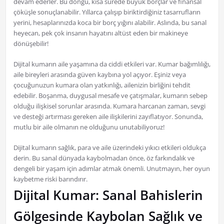
devam ederler. Bu döngü, kısa sürede büyük borçlar ve finansal
çöküşle sonuçlanabilir. Yıllarca çalışıp biriktirdiğiniz tasarrufların
yerini, hesaplarınızda koca bir borç yığını alabilir. Aslında, bu sanal
heyecan, pek çok insanın hayatını altüst eden bir makineye
dönüşebilir!
Dijital kumarın aile yaşamına da ciddi etkileri var. Kumar bağımlılığı,
aile bireyleri arasında güven kaybına yol açıyor. Eşiniz veya
çocuğunuzun kumara olan yatkınlığı, ailenizin birliğini tehdit
edebilir. Boşanma, duygusal mesafe ve çatışmalar, kumarın sebep
olduğu ilişkisel sorunlar arasında. Kumara harcanan zaman, sevgi
ve desteği artırması gereken aile ilişkilerini zayıflatıyor. Sonunda,
mutlu bir aile olmanın ne olduğunu unutabiliyoruz!
Dijital kumarın sağlık, para ve aile üzerindeki yıkıcı etkileri oldukça
derin. Bu sanal dünyada kaybolmadan önce, öz farkındalık ve
dengeli bir yaşam için adımlar atmak önemli. Unutmayın, her oyun
kaybetme riski barındırır.
Dijital Kumar: Sanal Bahislerin
Gölgesinde Kaybolan Sağlık ve