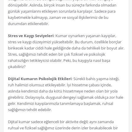
dönüşebilir. Aslında, birçok insan bu süreçte farkında olmadan
günlük yaşamlarını etkileyen sorunlarla karşılaşır. Sadece para
kaybetmekle kalmayıp, zaman ve sosyal ilişkilerimiz de bu
durumdan etkilenebilir.
Stres ve Kaygı Seviyeleri
: Kumar oynarken yaşanan kayıplar,
stres ve kaygı düzeyimizi yükseltebilir. Bu durum, özellikle borçlar
birikecek kadar ciddi hale geldiğinde daha da tehlikeli bir boyut alır.
Stres, sağlığımızı tehdit eden bir çok fiziksel ve psikolojik
rahatsızlığın tetikleyicisi olabilir. Peki, bu kaygıyla nasıl başa
çıkabiliriz?
Dijital Kumarın Psikolojik Etkileri
: Sürekli bahis yapma isteği,
ruh halimizi olumsuz etkileyebilir. İyi hissetme çabası içinde,
aslında kendimizi daha da kötü hissetmeye neden olan bir yola
girebiliriz. Dolayısıyla, duygusal dengeyi sağlamak oldukça zor hale
gelir. Kendimizi kayıplarımızla tanımlamaya başlamak, ruhsal
sağlığımızı tehdit edebilir.
Dijital kumar sadece eğlenceli bir aktivite değil; aynı zamanda
ruhsal ve fiziksel sağlığımız üzerinde derin izler bırakabilecek bir