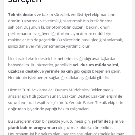
Teknik destek
ve bakım süreçleri, endüstriyel ekipmanların
ömrünü uzatmak ve verimliliğini artırmak için kritik öneme
sahiptir. Düşünün ki, bir otomobilin düzenli bakımı, onun
performansını ve güvenliğini artırır; aynı durum endüstriyel
makineler için de geçerlidir. Bu süreçlerin nasıl işlediğini anlamak,
işinizi daha verimli yönetmenize yardımcı olur.
İlk olarak, teknik destek hizmetlerinin sağladığı avantajlardan
bahsedelim. Bu hizmetler, genellikle
acil durum müdahalesi
,
uzaktan destek
ve
yerinde bakım
gibi çeşitli bileşenleri içerir.
Her birinin işletmenize sağladığı katkılar aşağıdaki gibidir:
Hizmet Türü Açıklama Acil Durum Müdahalesi Beklenmedik
arızalar için hızlı çözüm sunar. Uzaktan Destek Uzaktan erişim ile
sorunların hızlı tespiti ve çözümü. Yerinde Bakım Teknik ekiplerin
doğrudan iş yerinde yaptığı bakım çalışmaları.
Bu süreçlerin etkin bir şekilde yürütülmesi için,
şeffaf iletişim
ve
planlı bakım programları
oluşturmak oldukça önemlidir.
Unutmayın, iyi bir bakım planı, sadece sorunları çözmekle kalmaz,