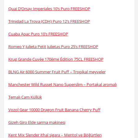
Quai D’Orsay Imperiales 10’s Puro FREESHOP
Trinidad La Trova (CDH) Puro 12’s FREESHOP
Cuaba Apac Puro 10’s FREESHOP
Romeo Y Julieta Petit Julietas Puro 25’s FREESHOP
Krug Grande Cuvée 170ème Édition 75CL FREESHOP
BLNG Air 6000 Summer Fruit Puff – Tropikal meyveler
Manchester Wild Russet Nano Superslim – Portakal aromalı
Temalı Cam Küllük
Vozol Gear 10000 Dragon Fruit Banana Cherry Puff
Gizeh Giro Elde sarma makinesi
Kent Mix Slender ithal sigara – Mentol ve Böğürtlen