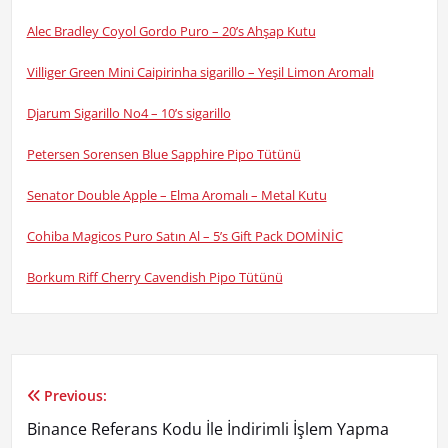
Alec Bradley Coyol Gordo Puro – 20’s Ahşap Kutu
Villiger Green Mini Caipirinha sigarillo – Yeşil Limon Aromalı
Djarum Sigarillo No4 – 10’s sigarillo
Petersen Sorensen Blue Sapphire Pipo Tütünü
Senator Double Apple – Elma Aromalı – Metal Kutu
Cohiba Magicos Puro Satın Al – 5’s Gift Pack DOMİNİC
Borkum Riff Cherry Cavendish Pipo Tütünü
Previous:
Yazı
Binance Referans Kodu İle İndirimli İşlem Yapma
gezinmesi