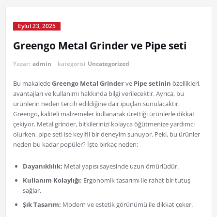
Eylül 23, 2025
Greengo Metal Grinder ve Pipe seti
Yazar:
admin
kategorisi
Uncategorized
Bu makalede
Greengo Metal Grinder
ve
Pipe setinin
özellikleri,
avantajları ve kullanımı hakkında bilgi verilecektir. Ayrıca, bu
ürünlerin neden tercih edildiğine dair ipuçları sunulacaktır.
Greengo, kaliteli malzemeler kullanarak ürettiği ürünlerle dikkat
çekiyor. Metal grinder, bitkilerinizi kolayca öğütmenize yardımcı
olurken, pipe seti ise keyifli bir deneyim sunuyor. Peki, bu ürünler
neden bu kadar popüler? İşte birkaç neden:
Dayanıklılık:
Metal yapısı sayesinde uzun ömürlüdür.
Kullanım Kolaylığı:
Ergonomik tasarımı ile rahat bir tutuş
sağlar.
Şık Tasarım:
Modern ve estetik görünümü ile dikkat çeker.