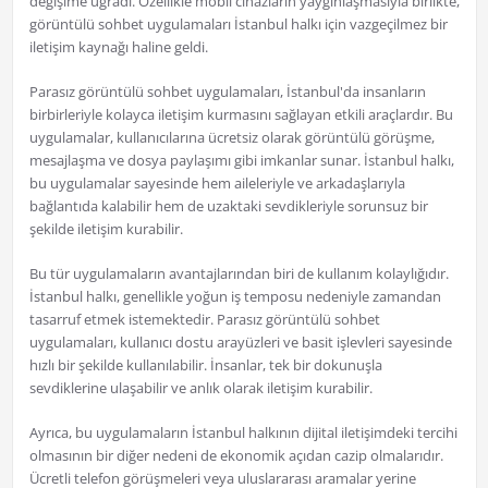
değişime uğradı. Özellikle mobil cihazların yaygınlaşmasıyla birlikte,
görüntülü sohbet uygulamaları İstanbul halkı için vazgeçilmez bir
iletişim kaynağı haline geldi.
Parasız görüntülü sohbet uygulamaları, İstanbul'da insanların
birbirleriyle kolayca iletişim kurmasını sağlayan etkili araçlardır. Bu
uygulamalar, kullanıcılarına ücretsiz olarak görüntülü görüşme,
mesajlaşma ve dosya paylaşımı gibi imkanlar sunar. İstanbul halkı,
bu uygulamalar sayesinde hem aileleriyle ve arkadaşlarıyla
bağlantıda kalabilir hem de uzaktaki sevdikleriyle sorunsuz bir
şekilde iletişim kurabilir.
Bu tür uygulamaların avantajlarından biri de kullanım kolaylığıdır.
İstanbul halkı, genellikle yoğun iş temposu nedeniyle zamandan
tasarruf etmek istemektedir. Parasız görüntülü sohbet
uygulamaları, kullanıcı dostu arayüzleri ve basit işlevleri sayesinde
hızlı bir şekilde kullanılabilir. İnsanlar, tek bir dokunuşla
sevdiklerine ulaşabilir ve anlık olarak iletişim kurabilir.
Ayrıca, bu uygulamaların İstanbul halkının dijital iletişimdeki tercihi
olmasının bir diğer nedeni de ekonomik açıdan cazip olmalarıdır.
Ücretli telefon görüşmeleri veya uluslararası aramalar yerine