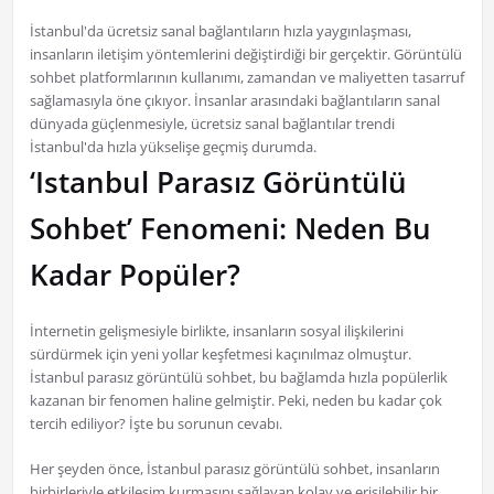
İstanbul'da ücretsiz sanal bağlantıların hızla yaygınlaşması,
insanların iletişim yöntemlerini değiştirdiği bir gerçektir. Görüntülü
sohbet platformlarının kullanımı, zamandan ve maliyetten tasarruf
sağlamasıyla öne çıkıyor. İnsanlar arasındaki bağlantıların sanal
dünyada güçlenmesiyle, ücretsiz sanal bağlantılar trendi
İstanbul'da hızla yükselişe geçmiş durumda.
‘Istanbul Parasız Görüntülü
Sohbet’ Fenomeni: Neden Bu
Kadar Popüler?
İnternetin gelişmesiyle birlikte, insanların sosyal ilişkilerini
sürdürmek için yeni yollar keşfetmesi kaçınılmaz olmuştur.
İstanbul parasız görüntülü sohbet, bu bağlamda hızla popülerlik
kazanan bir fenomen haline gelmiştir. Peki, neden bu kadar çok
tercih ediliyor? İşte bu sorunun cevabı.
Her şeyden önce, İstanbul parasız görüntülü sohbet, insanların
birbirleriyle etkileşim kurmasını sağlayan kolay ve erişilebilir bir