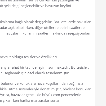
mleri ile donatılmıştır ve çevresinde şezlonglar ve
bir şekilde güneşlenebilir ve havuzun keyfini
kalarına bağlı olarak değişebilir. Bazı otellerde havuzlar
ar açık olabilirken, diğer otellerde belirli saatlerde
rlerin havuzların kullanım saatleri hakkında resepsiyondan
evcut olduğu tesisler ve özellikleri.
arıyla rahat bir tatil deneyimi sunmaktadır. Bu tesisler,
ı sağlamak için özel olarak tasarlanmıştır.
da bulunur ve konuklara hava koşullarından bağımsız
kle ısıtma sistemleriyle donatılmıştır, böylece konuklar
 Ayrıca, havuzlar genellikle büyük cam pencerelerle
ını çıkarırken harika manzaralar sunar.