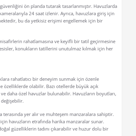
n güvenliğini ön planda tutarak tasarlanmıştır. Havuzlarda
meralarıyla 24 saat izlenir. Ayrıca, havuzlara giriş için
ektedir, bu da yetkisiz erişimi engellemek için bir
isafirlerin rahatlamasına ve keyifli bir tatil geçirmesine
esisler, konukların tatillerini unutulmaz kılmak için her
klara rahatlatıcı bir deneyim sunmak için özenle
e özelliklerde olabilir. Bazı otellerde büyük açık
ve daha özel havuzlar bulunabilir. Havuzların boyutları,
değişebilir.
ya terasında yer alır ve muhteşem manzaralara sahiptir.
ğu için havuzların etrafında harika manzaralar sunar.
al güzelliklerin tadını çıkarabilir ve huzur dolu bir