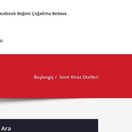
acebook Beğeni Çoğaltma Bedava
si
Başlangıç
İzmir Kiraz Otelleri
Ara