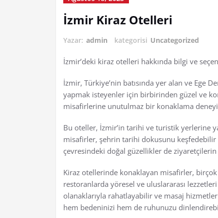
İzmir Kiraz Otelleri
Yazar:
admin
kategorisi
Uncategorized
İzmir’deki kiraz otelleri hakkında bilgi ve seç
İzmir, Türkiye’nin batısında yer alan ve Ege Deni
yapmak isteyenler için birbirinden güzel ve kon
misafirlerine unutulmaz bir konaklama deney
Bu oteller, İzmir’in tarihi ve turistik yerler
misafirler, şehrin tarihi dokusunu keşfedebilir v
çevresindeki doğal güzellikler de ziyaretçilerin
Kiraz otellerinde konaklayan misafirler, birço
restoranlarda yöresel ve uluslararası lezzetleri
olanaklarıyla rahatlayabilir ve masaj hizmetler
hem bedeninizi hem de ruhunuzu dinlendirebil