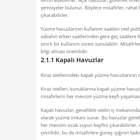
tercih edebilirler. Açık havuzlar, güvenlik önle
şemsiyeler bulunur. Böylece misafirler, rahat 
çıkarabilirler.
Yüzme havuzlarının kullanım saatleri otel politi
sabahın erken saatlerinden gece geç saatlere kad
sınırlı bir kullanım süresi sunulabilir. Misafi
bilgi alması önemlidir.
2.1.1 Kapalı Havuzlar
Kiraz otellerindeki kapalı yüzme havuzlarının m
Kiraz otelleri, konuklarına kapalı yüzme havuzl
misafirlerin her mevsim yüzme keyfi yaşamasın
Kapalı havuzlar, genellikle otelin iç mekanın
olarak yüzme imkanı sunar. Bu havuzlar genelli
her mevsim sıcak suyun keyfini çıkarabilirler.
çevrilidir, bu da misafirlere güneş ışığının tad