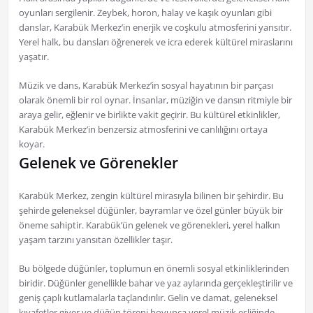
oyunları sergilenir. Zeybek, horon, halay ve kaşık oyunları gibi
danslar, Karabük Merkez’in enerjik ve coşkulu atmosferini yansıtır.
Yerel halk, bu dansları öğrenerek ve icra ederek kültürel miraslarını
yaşatır.
Müzik ve dans, Karabük Merkez’in sosyal hayatının bir parçası
olarak önemli bir rol oynar. İnsanlar, müziğin ve dansın ritmiyle bir
araya gelir, eğlenir ve birlikte vakit geçirir. Bu kültürel etkinlikler,
Karabük Merkez’in benzersiz atmosferini ve canlılığını ortaya
koyar.
Gelenek ve Görenekler
Karabük Merkez, zengin kültürel mirasıyla bilinen bir şehirdir. Bu
şehirde geleneksel düğünler, bayramlar ve özel günler büyük bir
öneme sahiptir. Karabük’ün gelenek ve görenekleri, yerel halkın
yaşam tarzını yansıtan özellikler taşır.
Bu bölgede düğünler, toplumun en önemli sosyal etkinliklerinden
biridir. Düğünler genellikle bahar ve yaz aylarında gerçekleştirilir ve
geniş çaplı kutlamalarla taçlandırılır. Gelin ve damat, geleneksel
kıyafetler giyer ve düğün töreni boyunca yerel müzik eşliğinde