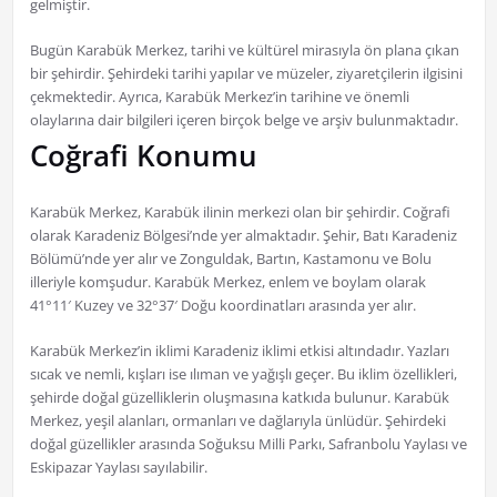
gelmiştir.
Bugün Karabük Merkez, tarihi ve kültürel mirasıyla ön plana çıkan
bir şehirdir. Şehirdeki tarihi yapılar ve müzeler, ziyaretçilerin ilgisini
çekmektedir. Ayrıca, Karabük Merkez’in tarihine ve önemli
olaylarına dair bilgileri içeren birçok belge ve arşiv bulunmaktadır.
Coğrafi Konumu
Karabük Merkez, Karabük ilinin merkezi olan bir şehirdir. Coğrafi
olarak Karadeniz Bölgesi’nde yer almaktadır. Şehir, Batı Karadeniz
Bölümü’nde yer alır ve Zonguldak, Bartın, Kastamonu ve Bolu
illeriyle komşudur. Karabük Merkez, enlem ve boylam olarak
41°11′ Kuzey ve 32°37′ Doğu koordinatları arasında yer alır.
Karabük Merkez’in iklimi Karadeniz iklimi etkisi altındadır. Yazları
sıcak ve nemli, kışları ise ılıman ve yağışlı geçer. Bu iklim özellikleri,
şehirde doğal güzelliklerin oluşmasına katkıda bulunur. Karabük
Merkez, yeşil alanları, ormanları ve dağlarıyla ünlüdür. Şehirdeki
doğal güzellikler arasında Soğuksu Milli Parkı, Safranbolu Yaylası ve
Eskipazar Yaylası sayılabilir.