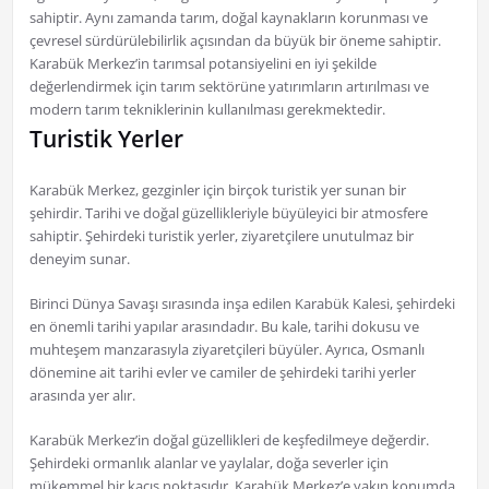
sahiptir. Aynı zamanda tarım, doğal kaynakların korunması ve
çevresel sürdürülebilirlik açısından da büyük bir öneme sahiptir.
Karabük Merkez’in tarımsal potansiyelini en iyi şekilde
değerlendirmek için tarım sektörüne yatırımların artırılması ve
modern tarım tekniklerinin kullanılması gerekmektedir.
Turistik Yerler
Karabük Merkez, gezginler için birçok turistik yer sunan bir
şehirdir. Tarihi ve doğal güzellikleriyle büyüleyici bir atmosfere
sahiptir. Şehirdeki turistik yerler, ziyaretçilere unutulmaz bir
deneyim sunar.
Birinci Dünya Savaşı sırasında inşa edilen Karabük Kalesi, şehirdeki
en önemli tarihi yapılar arasındadır. Bu kale, tarihi dokusu ve
muhteşem manzarasıyla ziyaretçileri büyüler. Ayrıca, Osmanlı
dönemine ait tarihi evler ve camiler de şehirdeki tarihi yerler
arasında yer alır.
Karabük Merkez’in doğal güzellikleri de keşfedilmeye değerdir.
Şehirdeki ormanlık alanlar ve yaylalar, doğa severler için
mükemmel bir kaçış noktasıdır. Karabük Merkez’e yakın konumda