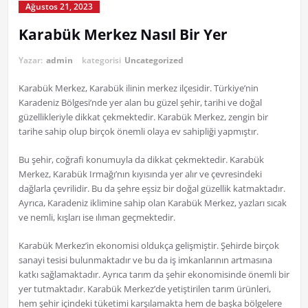
Ağustos 21, 2023
Karabük Merkez Nasıl Bir Yer
Yazar:
admin
kategorisi
Uncategorized
Karabük Merkez, Karabük ilinin merkez ilçesidir. Türkiye’nin
Karadeniz Bölgesi’nde yer alan bu güzel şehir, tarihi ve doğal
güzellikleriyle dikkat çekmektedir. Karabük Merkez, zengin bir
tarihe sahip olup birçok önemli olaya ev sahipliği yapmıştır.
Bu şehir, coğrafi konumuyla da dikkat çekmektedir. Karabük
Merkez, Karabük Irmağı’nın kıyısında yer alır ve çevresindeki
dağlarla çevrilidir. Bu da şehre eşsiz bir doğal güzellik katmaktadır.
Ayrıca, Karadeniz iklimine sahip olan Karabük Merkez, yazları sıcak
ve nemli, kışları ise ılıman geçmektedir.
Karabük Merkez’in ekonomisi oldukça gelişmiştir. Şehirde birçok
sanayi tesisi bulunmaktadır ve bu da iş imkanlarının artmasına
katkı sağlamaktadır. Ayrıca tarım da şehir ekonomisinde önemli bir
yer tutmaktadır. Karabük Merkez’de yetiştirilen tarım ürünleri,
hem şehir içindeki tüketimi karşılamakta hem de başka bölgelere