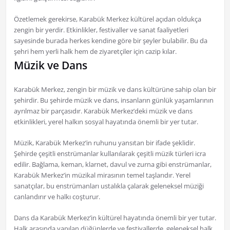
Özetlemek gerekirse, Karabük Merkez kültürel açıdan oldukça
zengin bir yerdir. Etkinlikler, festivaller ve sanat faaliyetleri
sayesinde burada herkes kendine göre bir şeyler bulabilir. Bu da
şehri hem yerli halk hem de ziyaretçiler için cazip kılar.
Müzik ve Dans
Karabük Merkez, zengin bir müzik ve dans kültürüne sahip olan bir
şehirdir. Bu şehirde müzik ve dans, insanların günlük yaşamlarının
ayrılmaz bir parçasıdır. Karabük Merkez’deki müzik ve dans
etkinlikleri, yerel halkın sosyal hayatında önemli bir yer tutar.
Müzik, Karabük Merkez’in ruhunu yansıtan bir ifade şeklidir.
Şehirde çeşitli enstrümanlar kullanılarak çeşitli müzik türleri icra
edilir. Bağlama, keman, klarnet, davul ve zurna gibi enstrümanlar,
Karabük Merkez’in müzikal mirasının temel taşlarıdır. Yerel
sanatçılar, bu enstrümanları ustalıkla çalarak geleneksel müziği
canlandırır ve halkı coşturur.
Dans da Karabük Merkez’in kültürel hayatında önemli bir yer tutar.
Halk arasında yapılan düğünlerde ve festivallerde, geleneksel halk