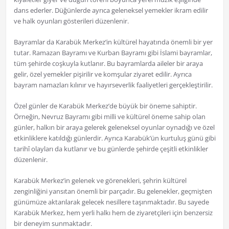
dans ederler. Düğünlerde ayrıca geleneksel yemekler ikram edilir
ve halk oyunları gösterileri düzenlenir.
Bayramlar da Karabük Merkez’in kültürel hayatında önemli bir yer
tutar. Ramazan Bayramı ve Kurban Bayramı gibi İslami bayramlar,
tüm şehirde coşkuyla kutlanır. Bu bayramlarda aileler bir araya
gelir, özel yemekler pişirilir ve komşular ziyaret edilir. Ayrıca
bayram namazları kılınır ve hayırseverlik faaliyetleri gerçekleştirilir.
Özel günler de Karabük Merkez’de büyük bir öneme sahiptir.
Örneğin, Nevruz Bayramı gibi milli ve kültürel öneme sahip olan
günler, halkın bir araya gelerek geleneksel oyunlar oynadığı ve özel
etkinliklere katıldığı günlerdir. Ayrıca Karabük’ün kurtuluş günü gibi
tarihî olayları da kutlanır ve bu günlerde şehirde çeşitli etkinlikler
düzenlenir.
Karabük Merkez’in gelenek ve görenekleri, şehrin kültürel
zenginliğini yansıtan önemli bir parçadır. Bu gelenekler, geçmişten
günümüze aktarılarak gelecek nesillere taşınmaktadır. Bu sayede
Karabük Merkez, hem yerli halkı hem de ziyaretçileri için benzersiz
bir deneyim sunmaktadır.