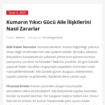
Ocak 4, 2025
Kumarın Yıkıcı Gücü Aile İlişkilerini
Nasıl Zararlar
Yazar:
admin
kategorisi
Uncategorized
Gizli Kalan Sorunlar
zamanla alevlenir. Kumar bağımlılığı, yalnızca
bireyi değil, etrafındaki tüm aile üyelerini etkiler. Bir baba, ailesinin
ihtiyaçlarını karşılamak için çalışmak yerine tüm parasını kumara
yatırıyorsa, çocuklar ne hisseder? Belki bu çocuklar, bir gün babalık
yapacak kişiler olacaklar ve geçmişte yaşadıkları travmalar onları
nasıl şekillendirecek? Aile içindeki güven duygusu zedelenirken,
yapılan yalanlar ve gizlemeler, ilişkilerde derin yaralar açar.
Finansal Krizler
kumar yüzünden oluşan huzursuzluk
atmosferini daha da kötüleştirir. Aile bütçesinde yapılan kesintiler,
borçlar ve maddi sıkıntılar, her kavganın başlıca nedeni olur. Huzur
dolu bir ev ortamı, bir kumar masasındaki şans oyunu kadar