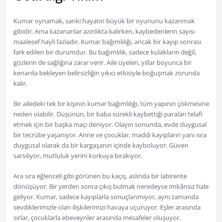
Kumar oynamak, sanki hayatın büyük bir oyununu kazanmak
gibidir. Ama kazananlar azınlıkta kalırken, kaybedenlerin sayısı
maalesef hayli fazladır. Kumar bağımlılığı, ancak bir kayıp sonrası
fark edilen bir durumdur. Bu bağımlılık, sadece kulakların değil,
gözlerin de sağlığına zarar verir. Aile üyeleri, yıllar boyunca bir
kenarda bekleyen belirsizliğin yıkıcı etkisiyle boğuşmak zorunda
kalır.
Bir ailedeki tek bir kişinin kumar bağımlılığı, tüm yapının çökmesine
neden olabilir. Düşünün, bir baba sürekli kaybettiği paraları telafi
etmek için bir başka maçı deniyor. Olayın sonunda, evde duygusal
bir tecrübe yaşanıyor. Anne ve çocuklar, maddi kayıpların yanı sıra
duygusal olarak da bir kargaşanın içinde kayboluyor. Güven
sarsılıyor, mutluluk yerini korkuya bırakıyor.
Ara sıra eğlenceli gibi görünen bu kaçış, aslında bir labirente
dönüşüyor. Bir yerden sonra çıkış bulmak neredeyse imkânsız hale
geliyor. Kumar, sadece kayıplarla sonuçlanmıyor, aynı zamanda
sevdiklerimizle olan ilişkilerimizi havaya uçuruyor. Eşler arasında
sırlar, çocuklarla ebeveynler arasında mesafeler oluşuyor.