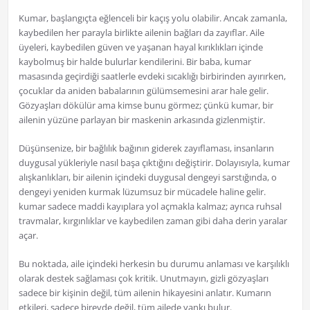
Kumar, başlangıçta eğlenceli bir kaçış yolu olabilir. Ancak zamanla,
kaybedilen her parayla birlikte ailenin bağları da zayıflar. Aile
üyeleri, kaybedilen güven ve yaşanan hayal kırıklıkları içinde
kaybolmuş bir halde bulurlar kendilerini. Bir baba, kumar
masasında geçirdiği saatlerle evdeki sıcaklığı birbirinden ayırırken,
çocuklar da aniden babalarının gülümsemesini arar hale gelir.
Gözyaşları dökülür ama kimse bunu görmez; çünkü kumar, bir
ailenin yüzüne parlayan bir maskenin arkasında gizlenmiştir.
Düşünsenize, bir bağlılık bağının giderek zayıflaması, insanların
duygusal yükleriyle nasıl başa çıktığını değiştirir. Dolayısıyla, kumar
alışkanlıkları, bir ailenin içindeki duygusal dengeyi sarstığında, o
dengeyi yeniden kurmak lüzumsuz bir mücadele haline gelir.
kumar sadece maddi kayıplara yol açmakla kalmaz; ayrıca ruhsal
travmalar, kırgınlıklar ve kaybedilen zaman gibi daha derin yaralar
açar.
Bu noktada, aile içindeki herkesin bu durumu anlaması ve karşılıklı
olarak destek sağlaması çok kritik. Unutmayın, gizli gözyaşları
sadece bir kişinin değil, tüm ailenin hikayesini anlatır. Kumarın
etkileri, sadece bireyde değil, tüm ailede yankı bulur.