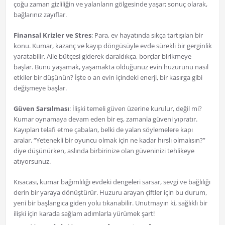
çoğu zaman gizliliğin ve yalanların gölgesinde yaşar; sonuç olarak,
bağlarınız zayıflar.
Finansal Krizler ve Stres
: Para, ev hayatında sıkça tartışılan bir
konu. Kumar, kazanç ve kayıp döngüsüyle evde sürekli bir gerginlik
yaratabilir. Aile bütçesi giderek daraldıkça, borçlar birikmeye
başlar. Bunu yaşamak, yaşamakta olduğunuz evin huzurunu nasıl
etkiler bir düşünün? İşte o an evin içindeki enerji, bir kasırga gibi
değişmeye başlar.
Güven Sarsılması
: İlişki temeli güven üzerine kurulur, değil mi?
Kumar oynamaya devam eden bir eş, zamanla güveni yıpratır.
Kayıpları telafi etme çabaları, belki de yalan söylemelere kapı
aralar. “Yetenekli bir oyuncu olmak için ne kadar hırslı olmalısın?”
diye düşünürken, aslında birbirinize olan güveninizi tehlikeye
atıyorsunuz.
Kısacası, kumar bağımlılığı evdeki dengeleri sarsar, sevgi ve bağlılığı
derin bir yaraya dönüştürür. Huzuru arayan çiftler için bu durum,
yeni bir başlangıca giden yolu tıkanabilir. Unutmayın ki, sağlıklı bir
ilişki için karada sağlam adımlarla yürümek şart!