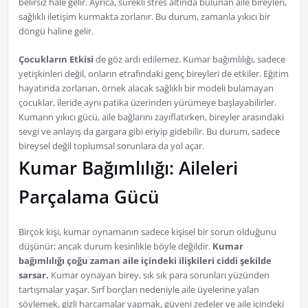
belirsiz hale gelir. Ayrıca, sürekli stres altında bulunan aile bireyleri,
sağlıklı iletişim kurmakta zorlanır. Bu durum, zamanla yıkıcı bir
döngü haline gelir.
Çocukların Etkisi
de göz ardı edilemez. Kumar bağımlılığı, sadece
yetişkinleri değil, onların etrafındaki genç bireyleri de etkiler. Eğitim
hayatında zorlanan, örnek alacak sağlıklı bir modeli bulamayan
çocuklar, ileride aynı patika üzerinden yürümeye başlayabilirler.
Kumarın yıkıcı gücü, aile bağlarını zayıflatırken, bireyler arasındaki
sevgi ve anlayış da gargara gibi eriyip gidebilir. Bu durum, sadece
bireysel değil toplumsal sorunlara da yol açar.
Kumar Bağımlılığı: Aileleri
Parçalama Gücü
Birçok kişi, kumar oynamanın sadece kişisel bir sorun olduğunu
düşünür; ancak durum kesinlikle böyle değildir.
Kumar
bağımlılığı çoğu zaman aile içindeki ilişkileri ciddi şekilde
sarsar.
Kumar oynayan birey, sık sık para sorunları yüzünden
tartışmalar yaşar. Sırf borçları nedeniyle aile üyelerine yalan
söylemek, gizli harcamalar yapmak, güveni zedeler ve aile içindeki