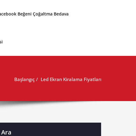
acebook Beğeni Çoğaltma Bedava
si
Başlangıç
Led Ekran Kiralama Fiyatları
Ara