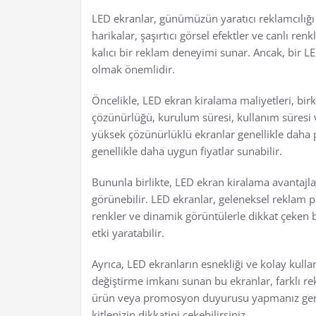
LED ekranlar, günümüzün yaratıcı reklamcılığı i
harikalar, şaşırtıcı görsel efektler ve canlı re
kalıcı bir reklam deneyimi sunar. Ancak, bir LE
olmak önemlidir.
Öncelikle, LED ekran kiralama maliyetleri, birk
çözünürlüğü, kurulum süresi, kullanım süresi v
yüksek çözünürlüklü ekranlar genellikle daha p
genellikle daha uygun fiyatlar sunabilir.
Bununla birlikte, LED ekran kiralama avantaj
görünebilir. LED ekranlar, geleneksel reklam p
renkler ve dinamik görüntülerle dikkat çeken b
etki yaratabilir.
Ayrıca, LED ekranların esnekliği ve kolay kullan
değiştirme imkanı sunan bu ekranlar, farklı rek
ürün veya promosyon duyurusu yapmanız gerekt
kitlenizin dikkatini çekebilirsiniz.