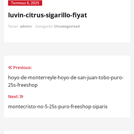
Temmuz 6, 2025
luvin-citrus-sigarillo-fiyat
Yazar:
admin
kategorisi
Uncategorized
Previous:
Yazı
hoyo-de-monterreyle-hoyo-de-san-juan-tobo-puro-
gezinmesi
25s-freeshop
Next:
montecristo-no-5-25s-puro-freeshop-siparis