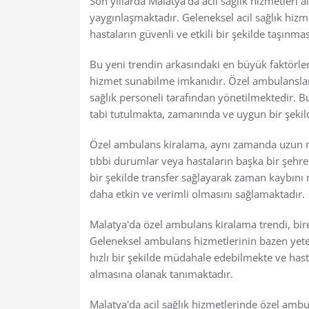
Son yıllarda Malatya'da acil sağlık hizmetleri 
yaygınlaşmaktadır. Geleneksel acil sağlık hizm
hastaların güvenli ve etkili bir şekilde taşınmas
Bu yeni trendin arkasındaki en büyük faktörlerd
hizmet sunabilme imkanıdır. Özel ambulanslar
sağlık personeli tarafından yönetilmektedir. B
tabi tutulmakta, zamanında ve uygun bir şekild
Özel ambulans kiralama, aynı zamanda uzun mesa
tıbbi durumlar veya hastaların başka bir şehre
bir şekilde transfer sağlayarak zaman kaybını 
daha etkin ve verimli olmasını sağlamaktadır.
Malatya'da özel ambulans kiralama trendi, bire
Geleneksel ambulans hizmetlerinin bazen yete
hızlı bir şekilde müdahale edebilmekte ve has
almasına olanak tanımaktadır.
Malatya'da acil sağlık hizmetlerinde özel ambul