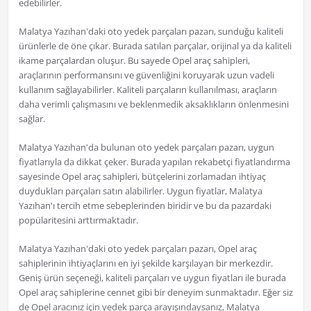
edebilirler.
Malatya Yazıhan'daki oto yedek parçaları pazarı, sunduğu kaliteli
ürünlerle de öne çıkar. Burada satılan parçalar, orijinal ya da kaliteli
ikame parçalardan oluşur. Bu sayede Opel araç sahipleri,
araçlarının performansını ve güvenliğini koruyarak uzun vadeli
kullanım sağlayabilirler. Kaliteli parçaların kullanılması, araçların
daha verimli çalışmasını ve beklenmedik aksaklıkların önlenmesini
sağlar.
Malatya Yazıhan'da bulunan oto yedek parçaları pazarı, uygun
fiyatlarıyla da dikkat çeker. Burada yapılan rekabetçi fiyatlandırma
sayesinde Opel araç sahipleri, bütçelerini zorlamadan ihtiyaç
duydukları parçaları satın alabilirler. Uygun fiyatlar, Malatya
Yazıhan'ı tercih etme sebeplerinden biridir ve bu da pazardaki
popülaritesini arttırmaktadır.
Malatya Yazıhan'daki oto yedek parçaları pazarı, Opel araç
sahiplerinin ihtiyaçlarını en iyi şekilde karşılayan bir merkezdir.
Geniş ürün seçeneği, kaliteli parçaları ve uygun fiyatları ile burada
Opel araç sahiplerine cennet gibi bir deneyim sunmaktadır. Eğer siz
de Opel aracınız için yedek parça arayışındaysanız, Malatya