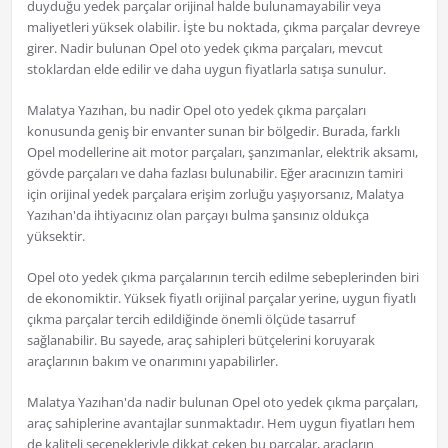
duyduğu yedek parçalar orijinal halde bulunamayabilir veya
maliyetleri yüksek olabilir. İşte bu noktada, çıkma parçalar devreye
girer. Nadir bulunan Opel oto yedek çıkma parçaları, mevcut
stoklardan elde edilir ve daha uygun fiyatlarla satışa sunulur.
Malatya Yazıhan, bu nadir Opel oto yedek çıkma parçaları
konusunda geniş bir envanter sunan bir bölgedir. Burada, farklı
Opel modellerine ait motor parçaları, şanzımanlar, elektrik aksamı,
gövde parçaları ve daha fazlası bulunabilir. Eğer aracınızın tamiri
için orijinal yedek parçalara erişim zorluğu yaşıyorsanız, Malatya
Yazıhan'da ihtiyacınız olan parçayı bulma şansınız oldukça
yüksektir.
Opel oto yedek çıkma parçalarının tercih edilme sebeplerinden biri
de ekonomiktir. Yüksek fiyatlı orijinal parçalar yerine, uygun fiyatlı
çıkma parçalar tercih edildiğinde önemli ölçüde tasarruf
sağlanabilir. Bu sayede, araç sahipleri bütçelerini koruyarak
araçlarının bakım ve onarımını yapabilirler.
Malatya Yazıhan'da nadir bulunan Opel oto yedek çıkma parçaları,
araç sahiplerine avantajlar sunmaktadır. Hem uygun fiyatları hem
de kaliteli seçenekleriyle dikkat çeken bu parçalar, araçların