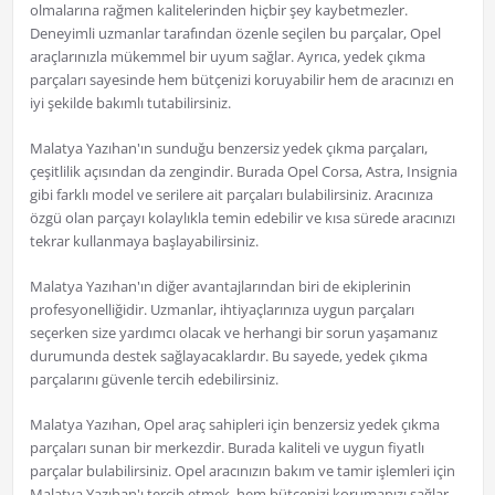
olmalarına rağmen kalitelerinden hiçbir şey kaybetmezler.
Deneyimli uzmanlar tarafından özenle seçilen bu parçalar, Opel
araçlarınızla mükemmel bir uyum sağlar. Ayrıca, yedek çıkma
parçaları sayesinde hem bütçenizi koruyabilir hem de aracınızı en
iyi şekilde bakımlı tutabilirsiniz.
Malatya Yazıhan'ın sunduğu benzersiz yedek çıkma parçaları,
çeşitlilik açısından da zengindir. Burada Opel Corsa, Astra, Insignia
gibi farklı model ve serilere ait parçaları bulabilirsiniz. Aracınıza
özgü olan parçayı kolaylıkla temin edebilir ve kısa sürede aracınızı
tekrar kullanmaya başlayabilirsiniz.
Malatya Yazıhan'ın diğer avantajlarından biri de ekiplerinin
profesyonelliğidir. Uzmanlar, ihtiyaçlarınıza uygun parçaları
seçerken size yardımcı olacak ve herhangi bir sorun yaşamanız
durumunda destek sağlayacaklardır. Bu sayede, yedek çıkma
parçalarını güvenle tercih edebilirsiniz.
Malatya Yazıhan, Opel araç sahipleri için benzersiz yedek çıkma
parçaları sunan bir merkezdir. Burada kaliteli ve uygun fiyatlı
parçalar bulabilirsiniz. Opel aracınızın bakım ve tamir işlemleri için
Malatya Yazıhan'ı tercih etmek, hem bütçenizi korumanızı sağlar