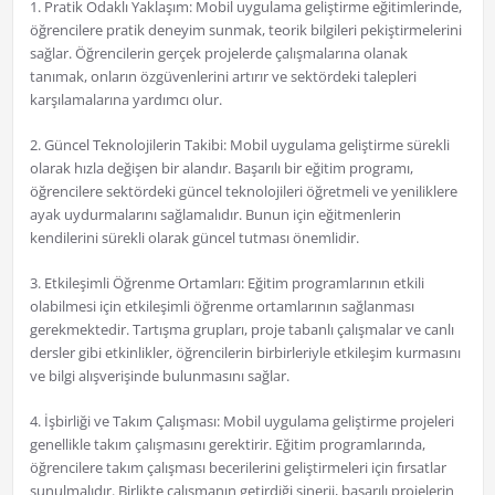
1. Pratik Odaklı Yaklaşım: Mobil uygulama geliştirme eğitimlerinde,
öğrencilere pratik deneyim sunmak, teorik bilgileri pekiştirmelerini
sağlar. Öğrencilerin gerçek projelerde çalışmalarına olanak
tanımak, onların özgüvenlerini artırır ve sektördeki talepleri
karşılamalarına yardımcı olur.
2. Güncel Teknolojilerin Takibi: Mobil uygulama geliştirme sürekli
olarak hızla değişen bir alandır. Başarılı bir eğitim programı,
öğrencilere sektördeki güncel teknolojileri öğretmeli ve yeniliklere
ayak uydurmalarını sağlamalıdır. Bunun için eğitmenlerin
kendilerini sürekli olarak güncel tutması önemlidir.
3. Etkileşimli Öğrenme Ortamları: Eğitim programlarının etkili
olabilmesi için etkileşimli öğrenme ortamlarının sağlanması
gerekmektedir. Tartışma grupları, proje tabanlı çalışmalar ve canlı
dersler gibi etkinlikler, öğrencilerin birbirleriyle etkileşim kurmasını
ve bilgi alışverişinde bulunmasını sağlar.
4. İşbirliği ve Takım Çalışması: Mobil uygulama geliştirme projeleri
genellikle takım çalışmasını gerektirir. Eğitim programlarında,
öğrencilere takım çalışması becerilerini geliştirmeleri için fırsatlar
sunulmalıdır. Birlikte çalışmanın getirdiği sinerji, başarılı projelerin