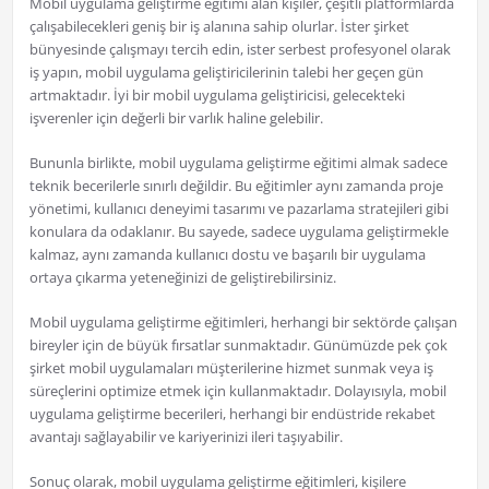
Mobil uygulama geliştirme eğitimi alan kişiler, çeşitli platformlarda
çalışabilecekleri geniş bir iş alanına sahip olurlar. İster şirket
bünyesinde çalışmayı tercih edin, ister serbest profesyonel olarak
iş yapın, mobil uygulama geliştiricilerinin talebi her geçen gün
artmaktadır. İyi bir mobil uygulama geliştiricisi, gelecekteki
işverenler için değerli bir varlık haline gelebilir.
Bununla birlikte, mobil uygulama geliştirme eğitimi almak sadece
teknik becerilerle sınırlı değildir. Bu eğitimler aynı zamanda proje
yönetimi, kullanıcı deneyimi tasarımı ve pazarlama stratejileri gibi
konulara da odaklanır. Bu sayede, sadece uygulama geliştirmekle
kalmaz, aynı zamanda kullanıcı dostu ve başarılı bir uygulama
ortaya çıkarma yeteneğinizi de geliştirebilirsiniz.
Mobil uygulama geliştirme eğitimleri, herhangi bir sektörde çalışan
bireyler için de büyük fırsatlar sunmaktadır. Günümüzde pek çok
şirket mobil uygulamaları müşterilerine hizmet sunmak veya iş
süreçlerini optimize etmek için kullanmaktadır. Dolayısıyla, mobil
uygulama geliştirme becerileri, herhangi bir endüstride rekabet
avantajı sağlayabilir ve kariyerinizi ileri taşıyabilir.
Sonuç olarak, mobil uygulama geliştirme eğitimleri, kişilere