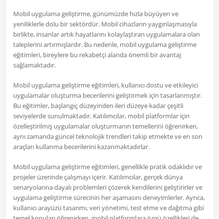
Mobil uygulama geliştirme, günümüzde hızla büyüyen ve
yeniliklerle dolu bir sektördür. Mobil cihazların yaygınlaşmasıyla
birlikte, insanlar artık hayatlarını kolaylaştıran uygulamalara olan
taleplerini artırmışlardır. Bu nedenle, mobil uygulama geliştirme
eğitimleri, bireylere bu rekabetçi alanda önemli bir avantaj
sağlamaktadır.
Mobil uygulama geliştirme eğitimleri, kullanıcı dostu ve etkileyici
uygulamalar oluşturma becerilerini geliştirmek için tasarlanmıştır.
Bu eğitimler, başlangıç ​​düzeyinden ileri düzeye kadar çeşitli
seviyelerde sunulmaktadır. Katılımcılar, mobil platformlar için
özelleştirilmiş uygulamalar oluşturmanın temellerini öğrenirken,
aynı zamanda güncel teknolojik trendleri takip etmekte ve en son
araçları kullanma becerilerini kazanmaktadırlar.
Mobil uygulama geliştirme eğitimleri, genellikle pratik odaklıdır ve
projeler üzerinde çalışmayı içerir. Katılımcılar, gerçek dünya
senaryolarına dayalı problemleri çözerek kendilerini geliştirirler ve
uygulama geliştirme sürecinin her aşamasını deneyimlerler. Ayrıca,
kullanıcı arayüzü tasarımı, veri yönetimi, test etme ve dağıtma gibi
temel konuları öğrenirken, mobil platformlara özgü özellikleri de