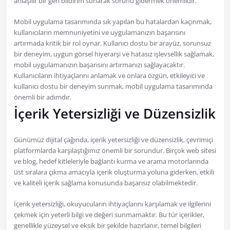
anlaşılır bir geri bildirim sunarak sorunu gidermek önemlidir.
Mobil uygulama tasarımında sık yapılan bu hatalardan kaçınmak,
kullanıcıların memnuniyetini ve uygulamanızın başarısını
artırmada kritik bir rol oynar. Kullanıcı dostu bir arayüz, sorunsuz
bir deneyim, uygun görsel hiyerarşi ve hatasız işlevsellik sağlamak,
mobil uygulamanızın başarısını artırmanızı sağlayacaktır.
Kullanıcıların ihtiyaçlarını anlamak ve onlara özgün, etkileyici ve
kullanıcı dostu bir deneyim sunmak, mobil uygulama tasarımında
önemli bir adımdır.
İçerik Yetersizliği ve Düzensizlik
Günümüz dijital çağında, içerik yetersizliği ve düzensizlik, çevrimiçi
platformlarda karşılaştığımız önemli bir sorundur. Birçok web sitesi
ve blog, hedef kitleleriyle bağlantı kurma ve arama motorlarında
üst sıralara çıkma amacıyla içerik oluşturma yoluna giderken, etkili
ve kaliteli içerik sağlama konusunda başarısız olabilmektedir.
İçerik yetersizliği, okuyucuların ihtiyaçlarını karşılamak ve ilgilerini
çekmek için yeterli bilgi ve değeri sunmamaktır. Bu tür içerikler,
genellikle yüzeysel ve eksik bir şekilde hazırlanır, temel bilgileri