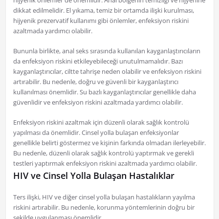
hijyenik önlemler de önemlidir. Anal bölgenin temizliği ve hijyenine
dikkat edilmelidir. El yıkama, temiz bir ortamda ilişki kurulması,
hijyenik prezervatif kullanımı gibi önlemler, enfeksiyon riskini
azaltmada yardımcı olabilir.
Bununla birlikte, anal seks sırasında kullanılan kayganlaştırıcıların
da enfeksiyon riskini etkileyebileceği unutulmamalıdır. Bazı
kayganlaştırıcılar, ciltte tahrişe neden olabilir ve enfeksiyon riskini
artırabilir. Bu nedenle, doğru ve güvenli bir kayganlaştırıcı
kullanılması önemlidir. Su bazlı kayganlaştırıcılar genellikle daha
güvenlidir ve enfeksiyon riskini azaltmada yardımcı olabilir.
Enfeksiyon riskini azaltmak için düzenli olarak sağlık kontrolü
yapılması da önemlidir. Cinsel yolla bulaşan enfeksiyonlar
genellikle belirti göstermez ve kişinin farkında olmadan ilerleyebilir.
Bu nedenle, düzenli olarak sağlık kontrolü yaptırmak ve gerekli
testleri yaptırmak enfeksiyon riskini azaltmada yardımcı olabilir.
HIV ve Cinsel Yolla Bulaşan Hastalıklar
Ters ilişki, HIV ve diğer cinsel yolla bulaşan hastalıkların yayılma
riskini artırabilir. Bu nedenle, korunma yöntemlerinin doğru bir
şekilde uygulanması önemlidir.