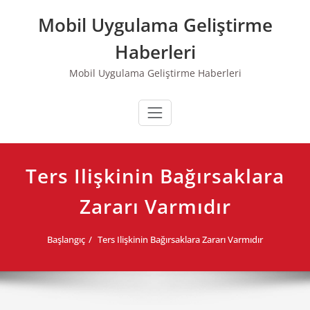
Skip
Mobil Uygulama Geliştirme
to
content
Haberleri
Mobil Uygulama Geliştirme Haberleri
Ters Ilişkinin Bağırsaklara
Zararı Varmıdır
Başlangıç
Ters Ilişkinin Bağırsaklara Zararı Varmıdır