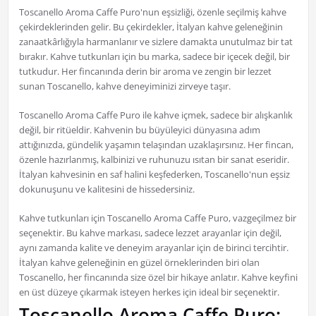
Toscanello Aroma Caffe Puro'nun eşsizliği, özenle seçilmiş kahve
çekirdeklerinden gelir. Bu çekirdekler, İtalyan kahve geleneğinin
zanaatkârlığıyla harmanlanır ve sizlere damakta unutulmaz bir tat
bırakır. Kahve tutkunları için bu marka, sadece bir içecek değil, bir
tutkudur. Her fincanında derin bir aroma ve zengin bir lezzet
sunan Toscanello, kahve deneyiminizi zirveye taşır.
Toscanello Aroma Caffe Puro ile kahve içmek, sadece bir alışkanlık
değil, bir ritüeldir. Kahvenin bu büyüleyici dünyasına adım
attığınızda, gündelik yaşamın telaşından uzaklaşırsınız. Her fincan,
özenle hazırlanmış, kalbinizi ve ruhunuzu ısıtan bir sanat eseridir.
İtalyan kahvesinin en saf halini keşfederken, Toscanello'nun eşsiz
dokunuşunu ve kalitesini de hissedersiniz.
Kahve tutkunları için Toscanello Aroma Caffe Puro, vazgeçilmez bir
seçenektir. Bu kahve markası, sadece lezzet arayanlar için değil,
aynı zamanda kalite ve deneyim arayanlar için de birinci tercihtir.
İtalyan kahve geleneğinin en güzel örneklerinden biri olan
Toscanello, her fincanında size özel bir hikaye anlatır. Kahve keyfini
en üst düzeye çıkarmak isteyen herkes için ideal bir seçenektir.
Toscanello Aroma Caffe Puro: