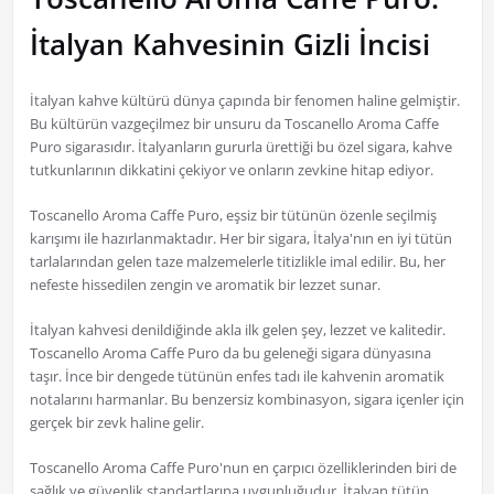
İtalyan Kahvesinin Gizli İncisi
İtalyan kahve kültürü dünya çapında bir fenomen haline gelmiştir.
Bu kültürün vazgeçilmez bir unsuru da Toscanello Aroma Caffe
Puro sigarasıdır. İtalyanların gururla ürettiği bu özel sigara, kahve
tutkunlarının dikkatini çekiyor ve onların zevkine hitap ediyor.
Toscanello Aroma Caffe Puro, eşsiz bir tütünün özenle seçilmiş
karışımı ile hazırlanmaktadır. Her bir sigara, İtalya'nın en iyi tütün
tarlalarından gelen taze malzemelerle titizlikle imal edilir. Bu, her
nefeste hissedilen zengin ve aromatik bir lezzet sunar.
İtalyan kahvesi denildiğinde akla ilk gelen şey, lezzet ve kalitedir.
Toscanello Aroma Caffe Puro da bu geleneği sigara dünyasına
taşır. İnce bir dengede tütünün enfes tadı ile kahvenin aromatik
notalarını harmanlar. Bu benzersiz kombinasyon, sigara içenler için
gerçek bir zevk haline gelir.
Toscanello Aroma Caffe Puro'nun en çarpıcı özelliklerinden biri de
sağlık ve güvenlik standartlarına uygunluğudur. İtalyan tütün