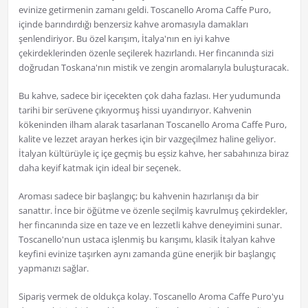
evinize getirmenin zamanı geldi. Toscanello Aroma Caffe Puro,
içinde barındırdığı benzersiz kahve aromasıyla damakları
şenlendiriyor. Bu özel karışım, İtalya'nın en iyi kahve
çekirdeklerinden özenle seçilerek hazırlandı. Her fincanında sizi
doğrudan Toskana'nın mistik ve zengin aromalarıyla buluşturacak.
Bu kahve, sadece bir içecekten çok daha fazlası. Her yudumunda
tarihi bir serüvene çıkıyormuş hissi uyandırıyor. Kahvenin
kökeninden ilham alarak tasarlanan Toscanello Aroma Caffe Puro,
kalite ve lezzet arayan herkes için bir vazgeçilmez haline geliyor.
İtalyan kültürüyle iç içe geçmiş bu eşsiz kahve, her sabahınıza biraz
daha keyif katmak için ideal bir seçenek.
Aroması sadece bir başlangıç; bu kahvenin hazırlanışı da bir
sanattır. İnce bir öğütme ve özenle seçilmiş kavrulmuş çekirdekler,
her fincanında size en taze ve en lezzetli kahve deneyimini sunar.
Toscanello'nun ustaca işlenmiş bu karışımı, klasik İtalyan kahve
keyfini evinize taşırken aynı zamanda güne enerjik bir başlangıç
yapmanızı sağlar.
Sipariş vermek de oldukça kolay. Toscanello Aroma Caffe Puro'yu