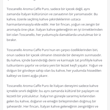
Toscanello Aroma Caffe Puro, sadece bir içecek değil, aynı
zamanda İtalyan kültürünün ve zanaatının bir yansımasıdır. Bu
kahve, özenle seçilmiş kahve çekirdeklerinin ustaca
harmanlanmasıyla elde edilir. Her bir fincan, yoğun ve zengin bir
aromayla öne çıkar. İtalyan kahve geleneğinin en iyi örneklerinden
biri olan Toscanello, her yudumuyla damaklarda unutulmaz bir iz
bırakır.
Toscanello Aroma Caffe Puro'nun en çarpıcı özelliklerinden biri,
onun sadece bir içecek olmanın ötesinde bir deneyim sunmasıdır.
Bu kahve, içinde barındırdığı derin ve karmaşık tat profiliyle kahve
tutkunlarını şaşırtır ve onlara yeni bir lezzet keşfi yaşatır. Yoğun ve
dolgun bir gövdeye sahip olan bu kahve, her yudumda hissedilen
kaliteyi ve özeni açığa çıkarır.
Toscanello Aroma Caffe Puro ile İtalyan deneyimi sadece kahve
içmekle sınırlı değildir; bu aynı zamanda kültürel bir paylaşım ve
lezzetli bir yolculuktur. İtalya'nın güneşle sararmış kırlarından
gelen bu kahve, doğanın ve emeğin birleşiminden doğmuş bir
şaheserdir. Her fincan, İtalyan kahve geleneğinin zenginliğini ve