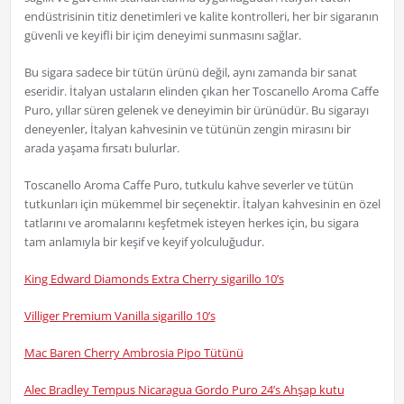
endüstrisinin titiz denetimleri ve kalite kontrolleri, her bir sigaranın
güvenli ve keyifli bir içim deneyimi sunmasını sağlar.
Bu sigara sadece bir tütün ürünü değil, aynı zamanda bir sanat
eseridir. İtalyan ustaların elinden çıkan her Toscanello Aroma Caffe
Puro, yıllar süren gelenek ve deneyimin bir ürünüdür. Bu sigarayı
deneyenler, İtalyan kahvesinin ve tütünün zengin mirasını bir
arada yaşama fırsatı bulurlar.
Toscanello Aroma Caffe Puro, tutkulu kahve severler ve tütün
tutkunları için mükemmel bir seçenektir. İtalyan kahvesinin en özel
tatlarını ve aromalarını keşfetmek isteyen herkes için, bu sigara
tam anlamıyla bir keşif ve keyif yolculuğudur.
King Edward Diamonds Extra Cherry sigarillo 10’s
Villiger Premium Vanilla sigarillo 10’s
Mac Baren Cherry Ambrosia Pipo Tütünü
Alec Bradley Tempus Nicaragua Gordo Puro 24’s Ahşap kutu