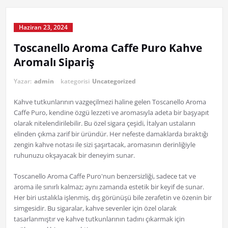
Haziran 23, 2024
Toscanello Aroma Caffe Puro Kahve
Aromalı Sipariş
Yazar:
admin
kategorisi
Uncategorized
Kahve tutkunlarının vazgeçilmezi haline gelen Toscanello Aroma
Caffe Puro, kendine özgü lezzeti ve aromasıyla adeta bir başyapıt
olarak nitelendirilebilir. Bu özel sigara çeşidi, İtalyan ustaların
elinden çıkma zarif bir üründür. Her nefeste damaklarda bıraktığı
zengin kahve notası ile sizi şaşırtacak, aromasının derinliğiyle
ruhunuzu okşayacak bir deneyim sunar.
Toscanello Aroma Caffe Puro'nun benzersizliği, sadece tat ve
aroma ile sınırlı kalmaz; aynı zamanda estetik bir keyif de sunar.
Her biri ustalıkla işlenmiş, dış görünüşü bile zerafetin ve özenin bir
simgesidir. Bu sigaralar, kahve sevenler için özel olarak
tasarlanmıştır ve kahve tutkunlarının tadını çıkarmak için