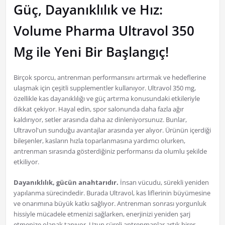
Güç, Dayanıklılık ve Hız:
Volume Pharma Ultravol 350
Mg ile Yeni Bir Başlangıç!
Birçok sporcu, antrenman performansını artırmak ve hedeflerine
ulaşmak için çeşitli supplementler kullanıyor. Ultravol 350 mg,
özellikle kas dayanıklılığı ve güç artırma konusundaki etkileriyle
dikkat çekiyor. Hayal edin, spor salonunda daha fazla ağır
kaldırıyor, setler arasında daha az dinleniyorsunuz. Bunlar,
Ultravol'un sunduğu avantajlar arasında yer alıyor. Ürünün içerdiği
bileşenler, kasların hızla toparlanmasına yardımcı olurken,
antrenman sırasında gösterdiğiniz performansı da olumlu şekilde
etkiliyor.
Dayanıklılık, gücün anahtarıdır.
İnsan vücudu, sürekli yeniden
yapılanma sürecindedir. Burada Ultravol, kas liflerinin büyümesine
ve onarımına büyük katkı sağlıyor. Antrenman sonrası yorgunluk
hissiyle mücadele etmenizi sağlarken, enerjinizi yeniden şarj
etmenize olanak tanıyor. Uzun süreli antrenmanlar artık birer