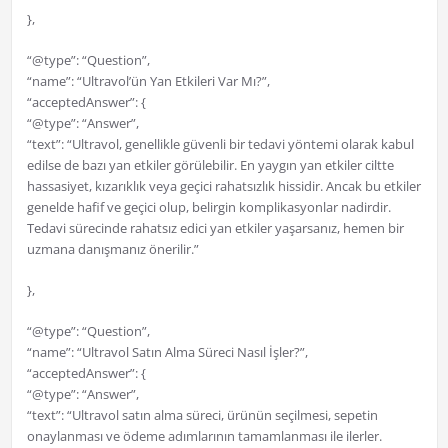
},
“@type”: “Question”,
“name”: “Ultravol’ün Yan Etkileri Var Mı?”,
“acceptedAnswer”: {
“@type”: “Answer”,
“text”: “Ultravol, genellikle güvenli bir tedavi yöntemi olarak kabul
edilse de bazı yan etkiler görülebilir. En yaygın yan etkiler ciltte
hassasiyet, kızarıklık veya geçici rahatsızlık hissidir. Ancak bu etkiler
genelde hafif ve geçici olup, belirgin komplikasyonlar nadirdir.
Tedavi sürecinde rahatsız edici yan etkiler yaşarsanız, hemen bir
uzmana danışmanız önerilir.”
},
“@type”: “Question”,
“name”: “Ultravol Satın Alma Süreci Nasıl İşler?”,
“acceptedAnswer”: {
“@type”: “Answer”,
“text”: “Ultravol satın alma süreci, ürünün seçilmesi, sepetin
onaylanması ve ödeme adımlarının tamamlanması ile ilerler.