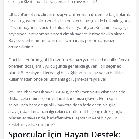
soru şu: Siz de bu hissi yaşamak istemez misiniz?
Ultravol’un etkisi, alınan dozaj ve antrenman düzenine bağlı olarak
farklılık gösterebilir. Genellikle, konsantre bir şekilde kullanıldığında
24 saat boyunca vücutta kalıcı etkiler yaratıyor. Kullanım kolaylığı
sayesinde, antrenman öncesi almak sadece birkaç dakika alıyor.
Böylece, antrenman rutininizi bozmadan, performansınızı
artırabilirsiniz.
Elbette, her ürün gibi Ultravol’un da bazı yan etkileri olabilir. Ancak,
önerilen dozajlara uyulduğunda genellikle güvenli bir seçenek
olarak öne çıkıyor. Herhangi bir sağlık sorununuz varsa birlikte
kullanmadan önce bir uzmanla görüşmekte fayda var.
Volume Pharma Ultravol 350 Mg, performans artırıcılar arasında
dikkat çeken bir seçenek olarak karşımıza çıkıyor. Hem spor
salonunda hem de günlük hayatta daha fazla enerji ve güç
arayışında olanlar için ilgi çekici bir alternatif. İçeriğindeki güçlü
bileşenler sayesinde, hedeflerinize ulaşmanın yeni bir yolunu
keşfetmeye hazır mısınız?
Sporcular İçin Hayati Destek: