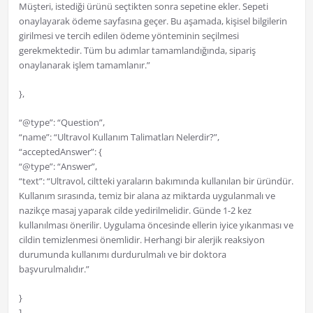
Müşteri, istediği ürünü seçtikten sonra sepetine ekler. Sepeti
onaylayarak ödeme sayfasına geçer. Bu aşamada, kişisel bilgilerin
girilmesi ve tercih edilen ödeme yönteminin seçilmesi
gerekmektedir. Tüm bu adımlar tamamlandığında, sipariş
onaylanarak işlem tamamlanır.”
},
“@type”: “Question”,
“name”: “Ultravol Kullanım Talimatları Nelerdir?”,
“acceptedAnswer”: {
“@type”: “Answer”,
“text”: “Ultravol, ciltteki yaraların bakımında kullanılan bir üründür.
Kullanım sırasında, temiz bir alana az miktarda uygulanmalı ve
nazikçe masaj yaparak cilde yedirilmelidir. Günde 1-2 kez
kullanılması önerilir. Uygulama öncesinde ellerin iyice yıkanması ve
cildin temizlenmesi önemlidir. Herhangi bir alerjik reaksiyon
durumunda kullanımı durdurulmalı ve bir doktora
başvurulmalıdır.”
}
]