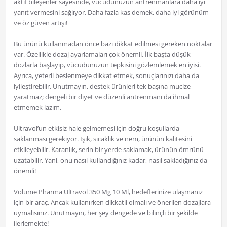
aktif bileşenler sayesinde, vücudunuzun antrenmanlara daha iyi
yanıt vermesini sağlıyor. Daha fazla kas demek, daha iyi görünüm
ve öz güven artışı!
Bu ürünü kullanmadan önce bazı dikkat edilmesi gereken noktalar
var. Özellikle dozaj ayarlamaları çok önemli. İlk başta düşük
dozlarla başlayıp, vücudunuzun tepkisini gözlemlemek en iyisi.
Ayrıca, yeterli beslenmeye dikkat etmek, sonuçlarınızı daha da
iyileştirebilir. Unutmayın, destek ürünleri tek başına mucize
yaratmaz; dengeli bir diyet ve düzenli antrenmanı da ihmal
etmemek lazım.
Ultravol’un etkisiz hale gelmemesi için doğru koşullarda
saklanması gerekiyor. Işık, sıcaklık ve nem, ürünün kalitesini
etkileyebilir. Karanlık, serin bir yerde saklamak, ürünün ömrünü
uzatabilir. Yani, onu nasıl kullandığınız kadar, nasıl sakladığınız da
önemli!
Volume Pharma Ultravol 350 Mg 10 Ml, hedeflerinize ulaşmanız
için bir araç. Ancak kullanırken dikkatli olmalı ve önerilen dozajlara
uymalısınız. Unutmayın, her şey dengede ve bilinçli bir şekilde
ilerlemekte!