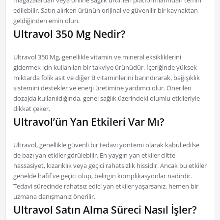
mağazalardan veya online sağlık ürünleri platformlarından temin
edilebilir. Satın alırken ürünün orijinal ve güvenilir bir kaynaktan
geldiğinden emin olun.
Ultravol 350 Mg Nedir?
Ultravol 350 Mg, genellikle vitamin ve mineral eksikliklerini
gidermek için kullanılan bir takviye ürünüdür. İçeriğinde yüksek
miktarda folik asit ve diğer B vitaminlerini barındırarak, bağışıklık
sistemini destekler ve enerji üretimine yardımcı olur. Önerilen
dozajda kullanıldığında, genel sağlık üzerindeki olumlu etkileriyle
dikkat çeker.
Ultravol’ün Yan Etkileri Var Mı?
Ultravol, genellikle güvenli bir tedavi yöntemi olarak kabul edilse
de bazı yan etkiler görülebilir. En yaygın yan etkiler ciltte
hassasiyet, kızarıklık veya geçici rahatsızlık hissidir. Ancak bu etkiler
genelde hafif ve geçici olup, belirgin komplikasyonlar nadirdir.
Tedavi sürecinde rahatsız edici yan etkiler yaşarsanız, hemen bir
uzmana danışmanız önerilir.
Ultravol Satın Alma Süreci Nasıl İşler?