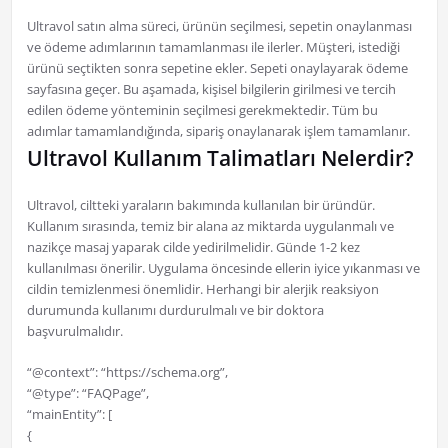
Ultravol satın alma süreci, ürünün seçilmesi, sepetin onaylanması
ve ödeme adımlarının tamamlanması ile ilerler. Müşteri, istediği
ürünü seçtikten sonra sepetine ekler. Sepeti onaylayarak ödeme
sayfasına geçer. Bu aşamada, kişisel bilgilerin girilmesi ve tercih
edilen ödeme yönteminin seçilmesi gerekmektedir. Tüm bu
adımlar tamamlandığında, sipariş onaylanarak işlem tamamlanır.
Ultravol Kullanım Talimatları Nelerdir?
Ultravol, ciltteki yaraların bakımında kullanılan bir üründür.
Kullanım sırasında, temiz bir alana az miktarda uygulanmalı ve
nazikçe masaj yaparak cilde yedirilmelidir. Günde 1-2 kez
kullanılması önerilir. Uygulama öncesinde ellerin iyice yıkanması ve
cildin temizlenmesi önemlidir. Herhangi bir alerjik reaksiyon
durumunda kullanımı durdurulmalı ve bir doktora
başvurulmalıdır.
“@context”: “https://schema.org”,
“@type”: “FAQPage”,
“mainEntity”: [
{