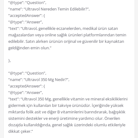
“@type”: “Question”,
“name”: “Ultravol Nereden Temin Edilebilir?”,
“acceptedAnswer”: {
“@type”: “Answer”,
“text”: “Ultravol, genellikle eczanelerden, medikal ürün satan
mağazalardan veya online sağlık ürünleri platformlarından temin
edilebilir. Satın alırken ürünün orijinal ve güvenilir bir kaynaktan
geldiğinden emin olun.”
},
“@type”: “Question”,
“name”: “Ultravol 350 Mg Nedir?”,
“acceptedAnswer”: {
“@type”: “Answer”,
“text”: “Ultravol 350 Mg, genellikle vitamin ve mineral eksikliklerini
gidermek için kullanılan bir takviye ürünüdür. İçeriğinde yüksek
miktarda folik asit ve diğer B vitaminlerini barındırarak, bağışıklık
sistemini destekler ve enerji üretimine yardımcı olur. Önerilen
dozajda kullanıldığında, genel sağlık üzerindeki olumlu etkileriyle
dikkat çeker.”