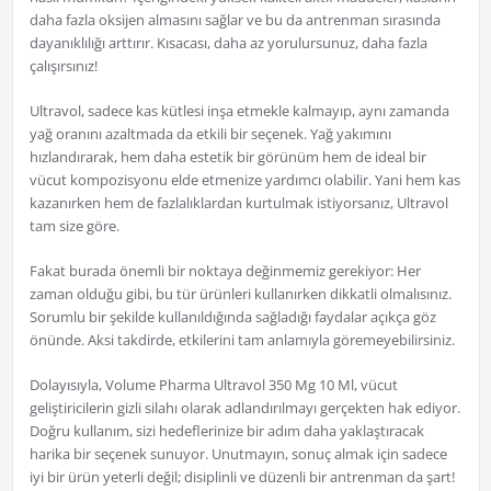
daha fazla oksijen almasını sağlar ve bu da antrenman sırasında
dayanıklılığı arttırır. Kısacası, daha az yorulursunuz, daha fazla
çalışırsınız!
Ultravol, sadece kas kütlesi inşa etmekle kalmayıp, aynı zamanda
yağ oranını azaltmada da etkili bir seçenek. Yağ yakımını
hızlandırarak, hem daha estetik bir görünüm hem de ideal bir
vücut kompozisyonu elde etmenize yardımcı olabilir. Yani hem kas
kazanırken hem de fazlalıklardan kurtulmak istiyorsanız, Ultravol
tam size göre.
Fakat burada önemli bir noktaya değinmemiz gerekiyor: Her
zaman olduğu gibi, bu tür ürünleri kullanırken dikkatli olmalısınız.
Sorumlu bir şekilde kullanıldığında sağladığı faydalar açıkça göz
önünde. Aksi takdirde, etkilerini tam anlamıyla göremeyebilirsiniz.
Dolayısıyla, Volume Pharma Ultravol 350 Mg 10 Ml, vücut
geliştiricilerin gizli silahı olarak adlandırılmayı gerçekten hak ediyor.
Doğru kullanım, sizi hedeflerinize bir adım daha yaklaştıracak
harika bir seçenek sunuyor. Unutmayın, sonuç almak için sadece
iyi bir ürün yeterli değil; disiplinli ve düzenli bir antrenman da şart!