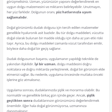
görüşmelisiniz. Uzman, yüzünüzün yapısını değerlendirerek en
uygun dolgu malzemesini ve miktarını belirleyebilir. Unutmayın,
her yüz farklıdır. Dolgunun oranı,
yüz hatlarınızla uyum
sağlamalıdır
.
Doğal görünümlü dudak dolgusu için tercih edilen malzemeler
genellikle hyaluronik asit bazlıdır. Bu tür dolgu maddeleri, vücutta
doğal olarak bulunan bir madde olduğu için daha az yan etki riski
taşır. Ayrıca, bu dolgu maddeleri zamanla vücut tarafından emilir,
böylece daha doğal bir geçiş sağlanır.
Dudak dolgusunun başarısı, uygulamanın yapıldığı teknikle de
yakından ilişkilidir.
İyi bir uzman
, dolgu maddesini doğru
noktalara ve doğru miktarda yerleştirerek, doğal bir görünüm elde
etmenizi sağlar. Bu nedenle, uygulama öncesinde mutlaka önceki
işlerine göz atmalısınız.
Uygulama sonrası, dudaklarınızda şişlik ve morarma olabilir. Bu
normaldir ve genellikle birkaç gün içinde geçer. Ancak,
şişlik
geçtikten sonra
dudaklarınızın görünümünü değerlendirmek
önemlidir. Eğer hala doğal görünmüyorsa, uzmanınıza
danışmalısınız.