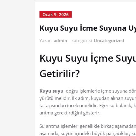
Ocak 9, 2026
Kuyu Suyu İcme Suyuna Uyg
Yazar:
admin
kategorisi
Uncategorized
Kuyu Suyu İçme Suyu
Getirilir?
Kuyu suyu
, doğru işlemlerle içme suyuna dönü
yürütülmelidir. İlk adım, kuyudan alınan suy
tat açısından incelenmelidir. Eğer su bulanık, 
arıtma gerektirdiğini gösterir.
Su arıtma işlemleri genellikle birkaç aşamadan 
aşamada, suyun içindeki büyük parçacıklar, kum