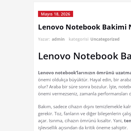
Mayıs 18, 2026
Lenovo Notebook Bakimi N
Yazar:
admin
kategorisi
Uncategorized
Lenovo Notebook Ba
Lenovo notebook’larınızın ömrünü uzatm
önemi oldukça büyüktür. Hayal edin, bir arab
olur? Araba bir süre sonra bozulur. İşte, noteb
önemi vermezseniz, zamanla performansları düş
Bakım, sadece cihazın dışını temizlemekle kal
gerekir. Toz, fanların ve diğer bileşenlerin ça
açar. Isınma, cihazın ömrünü kısaltır. Yani,
tem
işlevsellik açısından da kritik öneme sahiptir.