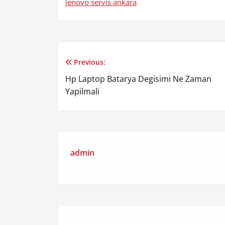
lenovo servis ankara
Previous:
Yazı
Hp Laptop Batarya Degisimi Ne Zaman
gezinmesi
Yapilmali
admin