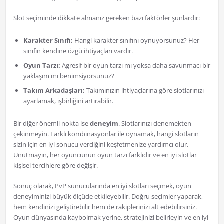
Slot seçiminde dikkate almanız gereken bazı faktörler şunlardır:
Karakter Sınıfı:
Hangi karakter sınıfını oynuyorsunuz? Her
sınıfın kendine özgü ihtiyaçları vardır.
Oyun Tarzı:
Agresif bir oyun tarzı mı yoksa daha savunmacı bir
yaklaşım mı benimsiyorsunuz?
Takım Arkadaşları:
Takımınızın ihtiyaçlarına göre slotlarınızı
ayarlamak, işbirliğini artırabilir.
Bir diğer önemli nokta ise
deneyim
. Slotlarınızı denemekten
çekinmeyin. Farklı kombinasyonlar ile oynamak, hangi slotların
sizin için en iyi sonucu verdiğini keşfetmenize yardımcı olur.
Unutmayın, her oyuncunun oyun tarzı farklıdır ve en iyi slotlar
kişisel tercihlere göre değişir.
Sonuç olarak, PvP sunucularında en iyi slotları seçmek, oyun
deneyiminizi büyük ölçüde etkileyebilir. Doğru seçimler yaparak,
hem kendinizi geliştirebilir hem de rakiplerinizi alt edebilirsiniz.
Oyun dünyasında kaybolmak yerine, stratejinizi belirleyin ve en iyi