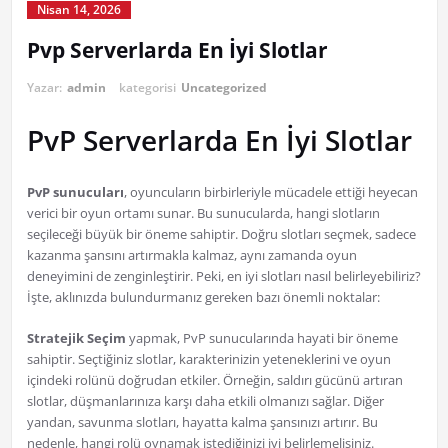
Nisan 14, 2026
Pvp Serverlarda En İyi Slotlar
Yazar:
admin
kategorisi
Uncategorized
PvP Serverlarda En İyi Slotlar
PvP sunucuları
, oyuncuların birbirleriyle mücadele ettiği heyecan
verici bir oyun ortamı sunar. Bu sunucularda, hangi slotların
seçileceği büyük bir öneme sahiptir. Doğru slotları seçmek, sadece
kazanma şansını artırmakla kalmaz, aynı zamanda oyun
deneyimini de zenginleştirir. Peki, en iyi slotları nasıl belirleyebiliriz?
İşte, aklınızda bulundurmanız gereken bazı önemli noktalar:
Stratejik Seçim
yapmak, PvP sunucularında hayati bir öneme
sahiptir. Seçtiğiniz slotlar, karakterinizin yeteneklerini ve oyun
içindeki rolünü doğrudan etkiler. Örneğin, saldırı gücünü artıran
slotlar, düşmanlarınıza karşı daha etkili olmanızı sağlar. Diğer
yandan, savunma slotları, hayatta kalma şansınızı artırır. Bu
nedenle, hangi rolü oynamak istediğinizi iyi belirlemelisiniz.