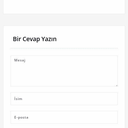
Bir Cevap Yazın