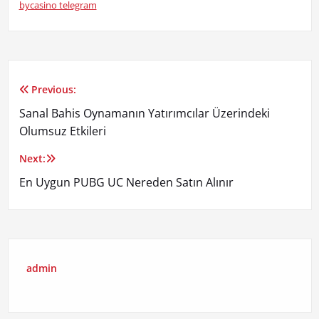
bycasino telegram
Previous:
Yazı
Sanal Bahis Oynamanın Yatırımcılar Üzerindeki
gezinmesi
Olumsuz Etkileri
Next:
En Uygun PUBG UC Nereden Satın Alınır
admin