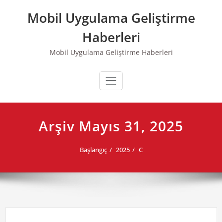
Skip
Mobil Uygulama Geliştirme
to
content
Haberleri
Mobil Uygulama Geliştirme Haberleri
Arşiv Mayıs 31, 2025
Başlangıç
2025
C