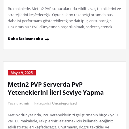
Bu makalede, Metin2 PVP sunucularında etkili savaş tekniklerini ve
stratejilerini keşfedeceğiz. Oyuncuların rekabetçi ortamda nasıl
daha iyi performans gösterebileceğine dair ipuçları sunacağız.
Hazır mısınız? PvP dünyasında başarılı olmak, sadece yetenek…
Daha fazlasını oku
Mayıs 9, 2025
Metin2 PVP Serverda PvP
Yeteneklerini İleri Seviye Yapma
Yazar:
admin
kategorisi
Uncategorized
Metin2 dünyasında, PvP yeteneklerinizi geliştirmenin birçok yolu
var. Bu makalede, rakiplerinizi alt etmek için kullanabileceğiniz
etkili stratejileri keşfedeceğiz. Unutmayın, doğru taktikler ve