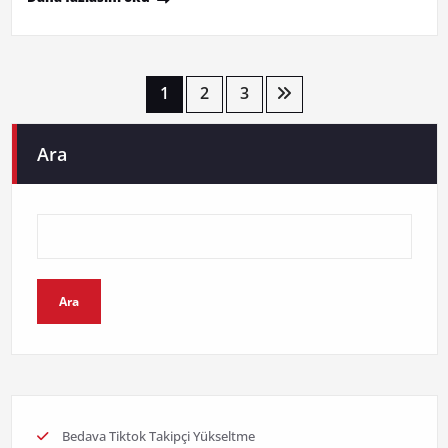
Yazı
1
2
3
sayfalaması
Ara
Ara
Bedava Tiktok Takipçi Yükseltme