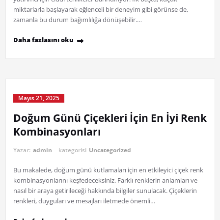
miktarlarla başlayarak eğlenceli bir deneyim gibi görünse de,
zamanla bu durum bağımlılığa dönüşebilir.…
Daha fazlasını oku
Mayıs 21, 2025
Doğum Günü Çiçekleri İçin En İyi Renk
Kombinasyonları
Yazar:
admin
kategorisi
Uncategorized
Bu makalede, doğum günü kutlamaları için en etkileyici çiçek renk
kombinasyonlarını keşfedeceksiniz. Farklı renklerin anlamları ve
nasıl bir araya getirileceği hakkında bilgiler sunulacak. Çiçeklerin
renkleri, duyguları ve mesajları iletmede önemli…